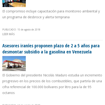
El compromiso incluye capacitación para monitoreo ambiental y
un programa de desbroce y alerta temprana
PUBLICADO: 15 de agosto de 2018
LEER MÁS
SOBRE PETROPERÚ LOGRA ACUERDO CON COMUNIDAD CHAPIS
PARA REANUDAR TRABAJOS DE REMEDIACIÓN EN KM 221 DEL
OLEODUCTO RAMAL NORTE
Asesores iraníes proponen plazo de 2 a 5 años para
desmontar subsidio a la gasolina en Venezuela
El Gobierno del presidente Nicolás Maduro estudia un incremento
progresivo en los precios de los combustibles, que partiría de una
cifra referencial de 100.000 bolívares por litro para la de 95
octanos