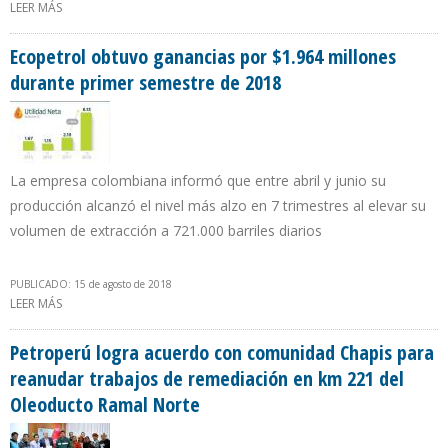
LEER MÁS
SOBRE VENEZUELA TENDRÁ QUE FIJAR PRECIO DE LA GASOLINA EN
$ 0,60 POR LITRO PARA FRENAR CONTRABANDO A COLOMBIA
Ecopetrol obtuvo ganancias por $1.964 millones
durante primer semestre de 2018
La empresa colombiana informó que entre abril y junio su
producción alcanzó el nivel más alzo en 7 trimestres al elevar su
volumen de extracción a 721.000 barriles diarios
PUBLICADO: 15 de agosto de 2018
LEER MÁS
SOBRE ECOPETROL OBTUVO GANANCIAS POR $1.964 MILLONES
DURANTE PRIMER SEMESTRE DE 2018
Petroperú logra acuerdo con comunidad Chapis para
reanudar trabajos de remediación en km 221 del
Oleoducto Ramal Norte