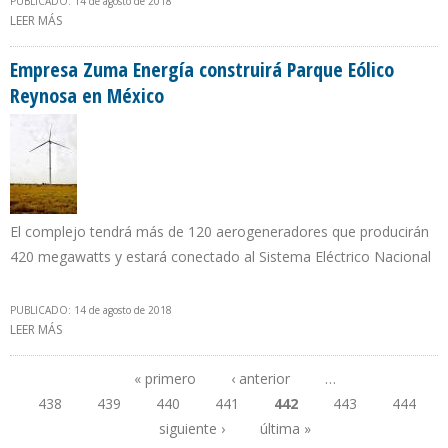
PUBLICADO: 14 de agosto de 2018
LEER MÁS
SOBRE ASESORES IRANÍES PROPONEN PLAZO DE 2 A 5 AÑOS PARA
DESMONTAR SUBSIDIO A LA GASOLINA EN VENEZUELA
Empresa Zuma Energía construirá Parque Eólico
Reynosa en México
El complejo tendrá más de 120 aerogeneradores que producirán
420 megawatts y estará conectado al Sistema Eléctrico Nacional
PUBLICADO: 14 de agosto de 2018
LEER MÁS
SOBRE EMPRESA ZUMA ENERGÍA CONSTRUIRÁ PARQUE EÓLICO
REYNOSA EN MÉXICO
« primero
‹ anterior
…
438
439
440
441
442
443
444
Páginas
siguiente ›
última »