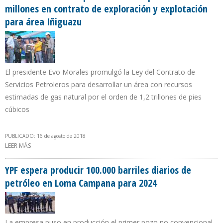
millones en contrato de exploración y explotación
para área Iñiguazu
El presidente Evo Morales promulgó la Ley del Contrato de
Servicios Petroleros para desarrollar un área con recursos
estimadas de gas natural por el orden de 1,2 trillones de pies
cúbicos
PUBLICADO: 16 de agosto de 2018
LEER MÁS
SOBRE GOBIERNO BOLIVIANO PREVÉ INVERSIÓN POR $ 900
MILLONES EN CONTRATO DE EXPLORACIÓN Y EXPLOTACIÓN PARA
ÁREA IÑIGUAZU
YPF espera producir 100.000 barriles diarios de
petróleo en Loma Campana para 2024
La empresa puso en producción el primer pozo no convencional