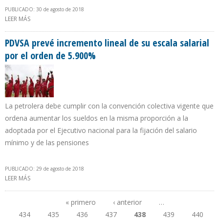
PUBLICADO: 30 de agosto de 2018
LEER MÁS
SOBRE PETROAMAZONAS PAGARÁ $17,46 POR BARRIL EN
CONTRATOS DE SERVICIOS
PDVSA prevé incremento lineal de su escala salarial
por el orden de 5.900%
La petrolera debe cumplir con la convención colectiva vigente que
ordena aumentar los sueldos en la misma proporción a la
adoptada por el Ejecutivo nacional para la fijación del salario
mínimo y de las pensiones
PUBLICADO: 29 de agosto de 2018
LEER MÁS
SOBRE PDVSA PREVÉ INCREMENTO LINEAL DE SU ESCALA SALARIAL
POR EL ORDEN DE 5.900%
« primero
‹ anterior
…
434
435
436
437
438
439
440