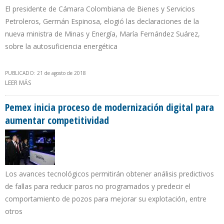
El presidente de Cámara Colombiana de Bienes y Servicios
Petroleros, Germán Espinosa, elogió las declaraciones de la
nueva ministra de Minas y Energía, María Fernández Suárez,
sobre la autosuficiencia energética
PUBLICADO: 21 de agosto de 2018
LEER MÁS
SOBRE CAMPETROL REITERA A DUQUE IMPORTANCIA DE
YACIMIENTOS NO CONVENCIONALES PARA ALARGAR
AUTOSUFICIENCIA PETROLERA DE COLOMBIA
Pemex inicia proceso de modernización digital para
aumentar competitividad
Los avances tecnológicos permitirán obtener análisis predictivos
de fallas para reducir paros no programados y predecir el
comportamiento de pozos para mejorar su explotación, entre
otros