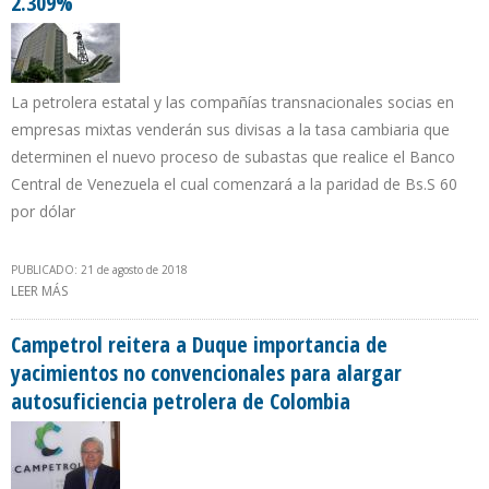
2.309%
La petrolera estatal y las compañías transnacionales socias en
empresas mixtas venderán sus divisas a la tasa cambiaria que
determinen el nuevo proceso de subastas que realice el Banco
Central de Venezuela el cual comenzará a la paridad de Bs.S 60
por dólar
PUBLICADO: 21 de agosto de 2018
LEER MÁS
SOBRE CAJA DE PDVSA RECIBIRÁ 57 BOLÍVARES SOBERANOS
ADICIONALES POR CADA DÓLAR GRACIAS A DEVALUACIÓN DE
2.309%
Campetrol reitera a Duque importancia de
yacimientos no convencionales para alargar
autosuficiencia petrolera de Colombia