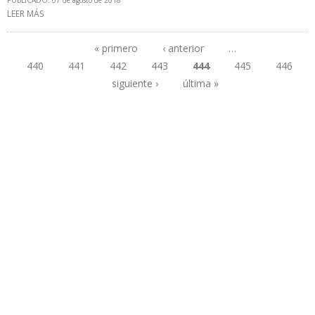
PUBLICADO: 07 de agosto de 2018
LEER MÁS
SOBRE MINISTRO QUEVEDO ASEGURA QUE SE FRENÓ CAÍDA EN
PRODUCCIÓN PETROLERA DE VENEZUELA
« primero
‹ anterior
…
440
441
442
443
444
445
446
Páginas
siguiente ›
última »