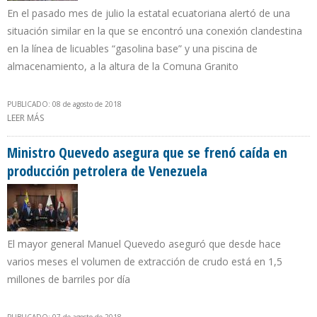
En el pasado mes de julio la estatal ecuatoriana alertó de una
situación similar en la que se encontró una conexión clandestina
en la línea de licuables “gasolina base” y una piscina de
almacenamiento, a la altura de la Comuna Granito
PUBLICADO: 08 de agosto de 2018
LEER MÁS
SOBRE PETROECUADOR DESCARTA PRESENCIA DE
HIDROCARBUROS EN TOMA CLANDESTINA HACIA PLANTA DE GAS
EN SHUSHUFINDI
Ministro Quevedo asegura que se frenó caída en
producción petrolera de Venezuela
El mayor general Manuel Quevedo aseguró que desde hace
varios meses el volumen de extracción de crudo está en 1,5
millones de barriles por día