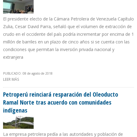
El presidente electo de la Cámara Petrolera de Venezuela Capítulo
Zulia, Cesar David Parra, señaló que el volumen de extracción de
crudo en el occidente del país podría incrementar por encima de 1
millón de barriles en un plazo de cinco años si se cuenta con las
condiciones que permitan la inversión privada nacional y
extranjera
PUBLICADO: 08 de agosto de 2018
LEER MÁS
SOBRE PRODUCCIÓN EN EL ZULIA TIENE POTENCIAL DE
DUPLICARSE Y TRIPLICARSE EN PLAZO DE 3 A 5 AÑOS CON APOYO
DEL SECTOR PRIVADO
Petroperú reinciará resparación del Oleoducto
Ramal Norte tras acuerdo con comunidades
indígenas
La empresa petrolera pedía a las autoridades y población de