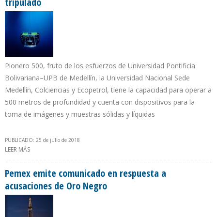
tripulado
Pionero 500, fruto de los esfuerzos de Universidad Pontificia
Bolivariana–UPB de Medellín, la Universidad Nacional Sede
Medellín, Colciencias y Ecopetrol, tiene la capacidad para operar a
500 metros de profundidad y cuenta con dispositivos para la
toma de imágenes y muestras sólidas y líquidas
PUBLICADO: 25 de julio de 2018
LEER MÁS
SOBRE ECOPETROL POTENCIA PROYECTOS DE EXPLORACIÓN Y
PRODUCCIÓN COSTA AFUERA CON VEHÍCULO SUBMARINO NO
TRIPULADO
Pemex emite comunicado en respuesta a
acusaciones de Oro Negro