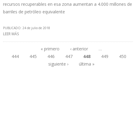
recursos recuperables en esa zona aumentan a 4.000 millones de
barriles de petróleo equivalente
PUBLICADO: 24 de julio de 2018
LEER MÁS
SOBRE EXXONMOBIL CONTINUA DESCUBRIENDO MÁS PETRÓLEO
EN GUYANA
« primero
‹ anterior
…
444
445
446
447
448
449
450
Páginas
siguiente ›
última »