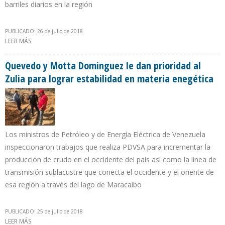
barriles diarios en la región
PUBLICADO: 26 de julio de 2018
LEER MÁS
SOBRE AGILIZAN PLAN PARA AUMENTAR EN 58% PRODUCCIÓN
DEL CAMPO URDANETA EN EL ZULIA EN MES Y MEDIO
Quevedo y Motta Dominguez le dan prioridad al
Zulia para lograr estabilidad en materia enegética
Los ministros de Petróleo y de Energía Eléctrica de Venezuela
inspeccionaron trabajos que realiza PDVSA para incrementar la
producción de crudo en el occidente del país así como la línea de
transmisión sublacustre que conecta el occidente y el oriente de
esa región a través del lago de Maracaibo
PUBLICADO: 25 de julio de 2018
LEER MÁS
SOBRE QUEVEDO Y MOTTA DOMINGUEZ LE DAN PRIORIDAD AL