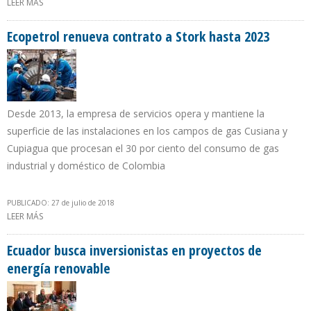
LEER MÁS
SOBRE REDUCCIÓN TEMPORAL EN PRODUCCIÓN PETROLERA POR
MANTENIMIENTO DE BUQUE-TANQUE NO AFECTARÁ META ANUAL
DE PEMEX
Ecopetrol renueva contrato a Stork hasta 2023
Desde 2013, la empresa de servicios opera y mantiene la
superficie de las instalaciones en los campos de gas Cusiana y
Cupiagua que procesan el 30 por ciento del consumo de gas
industrial y doméstico de Colombia
PUBLICADO: 27 de julio de 2018
LEER MÁS
SOBRE ECOPETROL RENUEVA CONTRATO A STORK HASTA 2023
Ecuador busca inversionistas en proyectos de
energía renovable