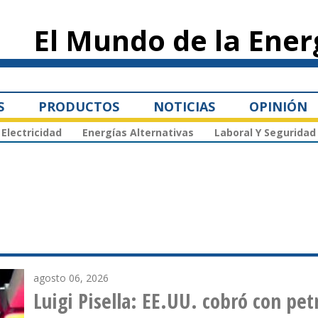
Pasar al
contenido
El Mundo de la Ener
principal
S
PRODUCTOS
NOTICIAS
OPINIÓN
Electricidad
Energías Alternativas
Laboral Y Seguridad
agosto 06, 2026
r bloqueo naval de 2025 e invasión a Ca
PDVSA reactivó importación de