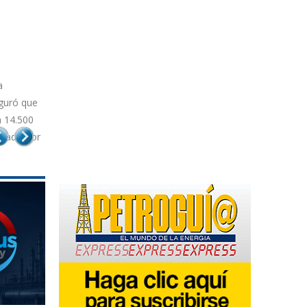
de
 14.500
0 barriles
total de