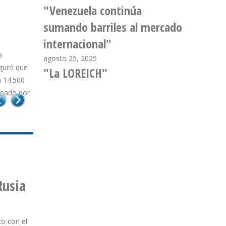
"Venezuela continúa
sumando barriles al mercado
 barriles
internacional"
total de
agosto 25, 2025
"La LOREICH"
Rusia
to con el