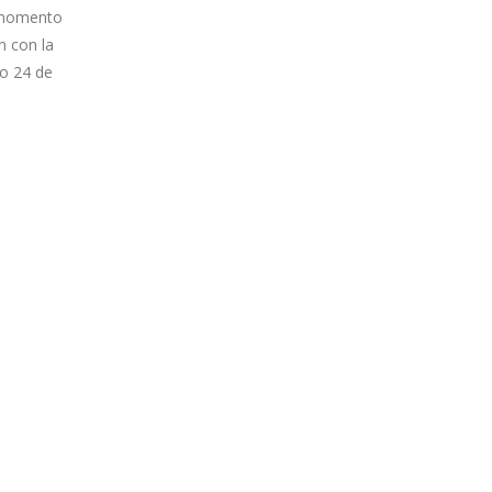
l momento
n con la
do 24 de