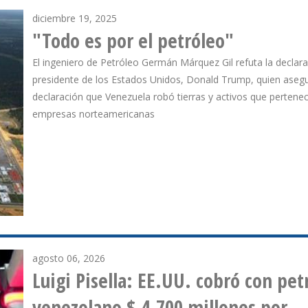
diciembre 19, 2025
"Todo es por el petróleo"
El ingeniero de Petróleo Germán Márquez Gil refuta la declara
presidente de los Estados Unidos, Donald Trump, quien aseg
declaración que Venezuela robó tierras y activos que pertenec
empresas norteamericanas
agosto 06, 2026
r bloqueo naval de 2025 e invasión a Ca
PDVSA reactivó importación de
componentes para la elaboración 
uró que la facturación petrolera venezolana del primer semestre suma