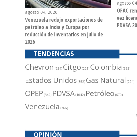
agosto 04
OFAC ren
agosto 04, 2026
vez licen
Venezuela redujo exportaciones de
PDVSA 20
petróleo a India y Europa por
reducción de inventarios en julio de
2026
TENDENCIAS
Chevron
Citgo
Colombia
(234)
(221)
(393)
Estados Unidos
Gas Natural
(352)
(224)
OPEP
PDVSA
Petróleo
(342)
(1042)
(670)
Venezuela
(766)
OPINIÓN