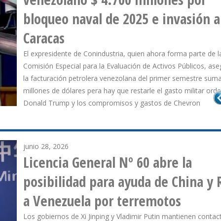
gasolina desde los EE.UU.
La empresa estatal venezolana recibió un promedio de 21.000
diarios de los compuestos, volumen que representó 23% del 
productos traídos desde el mercado nortemericano
junio 28, 2026
Licencia General Nº 60 abre la
posibilidad para ayuda de China y 
a Venezuela por terremotos
Los gobiernos de Xi Jinping y Vladimir Putin mantienen contac