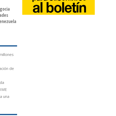
gocia
dades
Venezuela
millones
ación de
nda
TIME
ra una