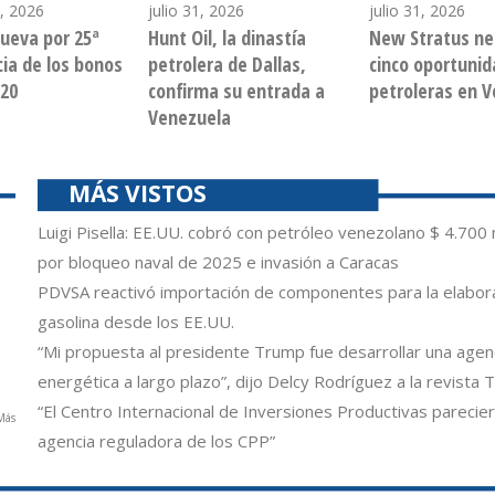
, 2026
julio 31, 2026
julio 31, 2026
ueva por 25ª
Hunt Oil, la dinastía
New Stratus ne
cia de los bonos
petrolera de Dallas,
cinco oportuni
20
confirma su entrada a
petroleras en 
Venezuela
MÁS VISTOS
Luigi Pisella: EE.UU. cobró con petróleo venezolano $ 4.700 
por bloqueo naval de 2025 e invasión a Caracas
PDVSA reactivó importación de componentes para la elabor
gasolina desde los EE.UU.
“Mi propuesta al presidente Trump fue desarrollar una age
energética a largo plazo”, dijo Delcy Rodríguez a la revista 
“El Centro Internacional de Inversiones Productivas parecie
Más
agencia reguladora de los CPP”