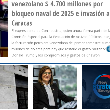
componentes para la elaboración 
uró que la facturación petrolera venezolana del primer semestre suma
gasolina desde los EE.UU.
La empresa estatal venezolana recibió un promedio de 21.00
diarios de los compuestos, volumen que representó 23% del 
productos traídos desde el mercado nortemericano