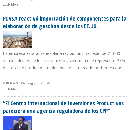
LEER MÁS
SOBRE LUIGI PISELLA: EE.UU. COBRÓ CON PETRÓLEO
VENEZOLANO $ 4.700 MILLONES POR BLOQUEO NAVAL DE 2025 E
INVASIÓN A CARACAS
PDVSA reactivó importación de componentes para la
elaboración de gasolina desde los EE.UU.
La empresa estatal venezolana recibió un promedio de 21.000
barriles diarios de los compuestos, volumen que representó 23%
del total de productos traídos desde el mercado nortemericano
PUBLICADO: 06 de agosto de 2026
LEER MÁS
SOBRE PDVSA REACTIVÓ IMPORTACIÓN DE COMPONENTES PARA
LA ELABORACIÓN DE GASOLINA DESDE LOS EE.UU.
“El Centro Internacional de Inversiones Productivas
pareciera una agencia reguladora de los CPP”