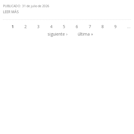
PUBLICADO: 31 de julio de 2026
LEER MÁS
SOBRE “MI PROPUESTA AL PRESIDENTE TRUMP FUE DESARROLLAR
UNA AGENDA ENERGÉTICA A LARGO PLAZO”, DIJO DELCY
RODRÍGUEZ A LA REVISTA TIME
1
2
3
4
5
6
7
8
9
…
siguiente ›
última »
Páginas