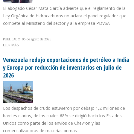
El abogado César Mata García advierte que el reglamento de la
Ley Orgánica de Hidrocarburos no aclara el papel regulador que
compete al Ministerio del sector y a la empresa PDVSA
PUBLICADO: 05 de agosto de 2026
LEER MÁS
SOBRE “EL CENTRO INTERNACIONAL DE INVERSIONES
PRODUCTIVAS PARECIERA UNA AGENCIA REGULADORA DE LOS
CPP”
Venezuela redujo exportaciones de petróleo a India
y Europa por reducción de inventarios en julio de
2026
Los despachos de crudo estuvieron por debajo 1,2 millones de
barriles diarios, de los cuales 68% se dirigió hacia los Estados
Unidos como parte de los envíos de Chevron y las
comercializadoras de materias primas