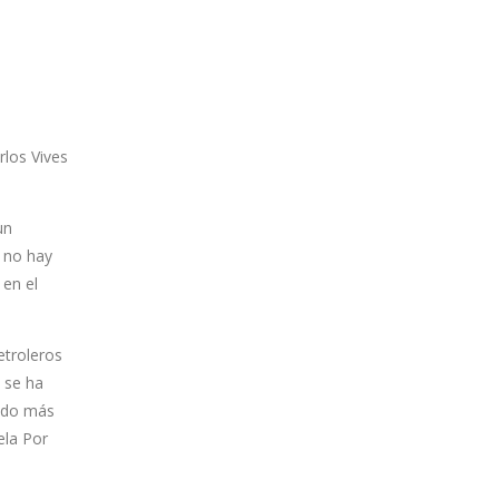
rlos Vives
un
, no hay
 en el
etroleros
e se ha
rado más
ela Por