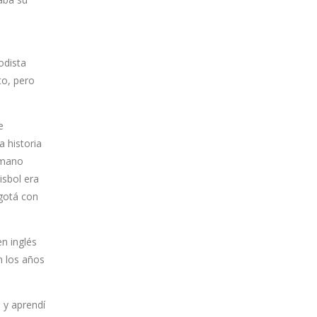
odista
to, pero
e
a historia
ómano
isbol era
ogotá con
n inglés
n los años
 y aprendí