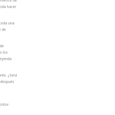
convence de
moda hacer
 toda una
z de
 de
s los
“leyenda
ante. ¿Será
r después
ritor-