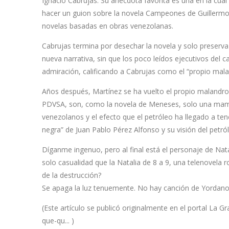
Ignacio Cabrujas. Su anécdota favorita es una en la cual
hacer un guion sobre la novela Campeones de Guillermo
novelas basadas en obras venezolanas.
Cabrujas termina por desechar la novela y solo preserva 
nueva narrativa, sin que los poco leídos ejecutivos del 
admiración, calificando a Cabrujas como el “propio mala
Años después, Martínez se ha vuelto el propio malandro. E
PDVSA, son, como la novela de Meneses, solo una mamp
venezolanos y el efecto que el petróleo ha llegado a tene
negra” de Juan Pablo Pérez Alfonso y su visión del petr
Díganme ingenuo, pero al final está el personaje de Nat
solo casualidad que la Natalia de 8 a 9, una telenovel
de la destrucción?
Se apaga la luz tenuemente. No hay canción de Yordano
(Este artículo se publicó originalmente en el portal La G
que-qu...
)