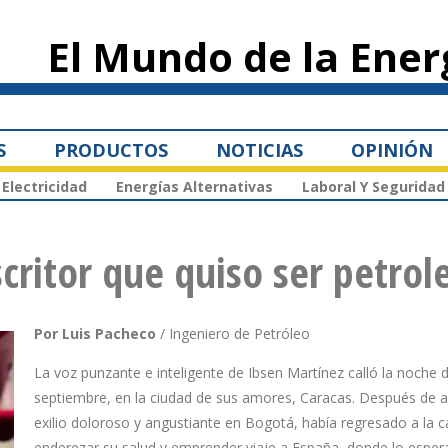
Pasar al
contenido
El Mundo de la Ener
principal
S
PRODUCTOS
NOTICIAS
OPINIÓN
Electricidad
Energías Alternativas
Laboral Y Seguridad
critor que quiso ser petrol
Por Luis Pacheco
/ Ingeniero de Petróleo
La voz punzante e inteligente de Ibsen Martínez calló la noche 
septiembre, en la ciudad de sus amores, Caracas. Después de 
exilio doloroso y angustiante en Bogotá, había regresado a la c
enderezar su salud y emprender viaje a España, donde lo esper