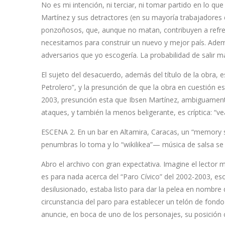
No es mi intención, ni terciar, ni tomar partido en lo q
Martínez y sus detractores (en su mayoría trabajadores
ponzoñosos, que, aunque no matan, contribuyen a refren
necesitamos para construir un nuevo y mejor país. Además
adversarios que yo escogería. La probabilidad de salir m
El sujeto del desacuerdo, además del título de la obra, 
Petrolero”, y la presunción de que la obra en cuestión 
2003, presunción esta que Ibsen Martínez, ambiguament
ataques, y también la menos beligerante, es críptica: “ve
ESCENA 2. En un bar en Altamira, Caracas, un “memory sti
penumbras lo toma y lo “wikilikea”— música de salsa se 
Abro el archivo con gran expectativa. Imagine el lector
es para nada acerca del “Paro Cívico” del 2002-2003, es
desilusionado, estaba listo para dar la pelea en nombre 
circunstancia del paro para establecer un telón de fondo
anuncie, en boca de uno de los personajes, su posición cr