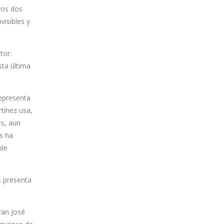
ros dos
visibles y
tor:
sta última
representa
tínez usa,
es, aun
s ha
ble
s presenta
ran José