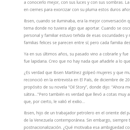
a conocerlo mejor, con sus luces y con sus sombras. La v
en ciernes para exorcizar con su pluma estos duros año
Ibsen, cuando se iluminaba, era la mejor conversación qu
tema donde no tuviera algo que aportar. Cuando se oscure
personal y familiar estuvo teñida de esas oscuridades y 
familias felices se parecen entre sí; pero cada familia de
Ya en sus últimos años, su pasado vino a cobrarle y fue 
fue lapidaria. Creo que no hay nada que añadirle a lo qu
¿Es verdad que Ibsen Martínez golpeó mujeres y que muc
reconoció en la entrevista en El País, de diciembre de 2
propósito de su novela “Oil Story”, donde dijo: “Ahor
sátira…”Pero también es verdad que llevó a cotas muy a
que, por cierto, le valió el exilio…
Ibsen, hijo de un trabajador petrolero en el oriente del 
de la Venezuela contemporánea. Sin embargo, siempre tu
postnacionalización. ¿Qué motivaba esa ambigüedad con 