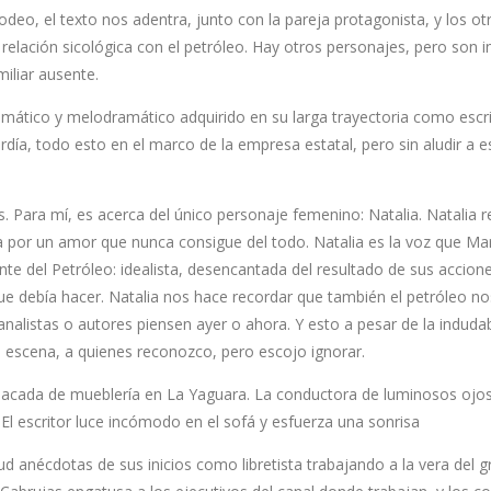
, el texto nos adentra, junto con la pareja protagonista, y los ot
relación sicológica con el petróleo. Hay otros personajes, pero son in
iliar ausente.
amático y melodramático adquirido en su larga trayectoria como escri
rdía, todo esto en el marco de la empresa estatal, pero sin aludir a e
. Para mí, es acerca del único personaje femenino: Natalia. Natalia 
a por un amor que nunca consigue del todo. Natalia es la voz que Mar
te del Petróleo: idealista, desencantada del resultado de sus accion
 debía hacer. Natalia nos hace recordar que también el petróleo no
analistas o autores piensen ayer o ahora. Y esto a pesar de la induda
 escena, a quienes reconozco, pero escojo ignorar.
e sacada de mueblería en La Yaguara. La conductora de luminosos ojo
l escritor luce incómodo en el sofá y esfuerza una sonrisa
d anécdotas de sus inicios como libretista trabajando a la vera del g