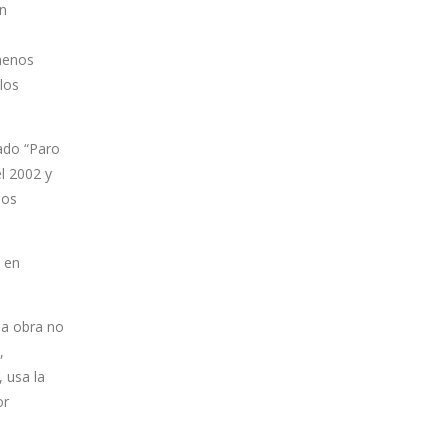
en
 menos
los
mado “Paro
l 2002 y
los
a en
la obra no
,
 usa la
or