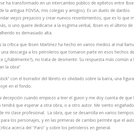
ue se ha transformado en un intercambio público de epítetos entre Ibs
 de la antigua PDVSA, mis colegas y amigos). Es un duelo de dardos
dar viejos prejuicios y crear nuevos resentimientos, que es lo que
, si uno quiere dedicarse a la esgrima verbal, Ibsen es el último de 
alherido es demasiado alta.
es la crítica que Ibsen Martínez ha hecho en varios medios al mal lla
es una descarga a los petroleros que tomaron parte en esos hechos de
e (¿hábilmente?), no trata de desmentir. Su respuesta más común a 
an la obra”
ck” con el borrador del libreto es olvidado sobre la barra, una figur
oye en el fondo.
 mi decepción cuando empiezo a leer el guion y me doy cuenta de que 
o tendrá que esperar a otra obra, o a otro autor. Me siento engañado
de mi clase profesional. La obra, que se desarrolla en varios tiempos,
 para los personajes, y en las primeras de cambio permite que el aut
ítica acerca del “Paro” y sobre los petroleros en general.