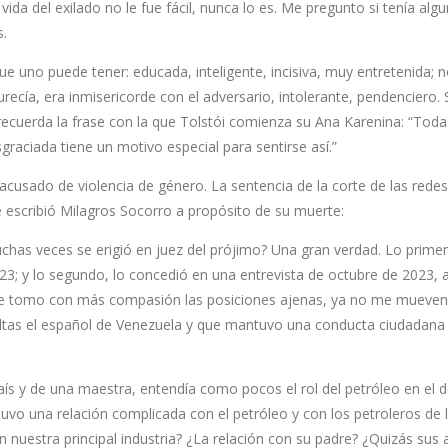
ida del exilado no le fue fácil, nunca lo es. Me pregunto si tenía alg
s.
e uno puede tener: educada, inteligente, incisiva, muy entretenida; 
cía, era inmisericorde con el adversario, intolerante, pendenciero. 
recuerda la frase con la que Tolstói comienza su Ana Karenina: “Toda
sgraciada tiene un motivo especial para sentirse así.”
acusado de violencia de género. La sentencia de la corte de las redes
e escribió Milagros Socorro a propósito de su muerte:
has veces se erigió en juez del prójimo? Una gran verdad. Lo primer
023; y lo segundo, lo concedió en una entrevista de octubre de 2023, 
a me tomo con más compasión las posiciones ajenas, ya no me mueven
ltas el español de Venezuela y que mantuvo una conducta ciudadana 
país y de una maestra, entendía como pocos el rol del petróleo en el d
vo una relación complicada con el petróleo y con los petroleros de 
nuestra principal industria? ¿La relación con su padre? ¿Quizás sus