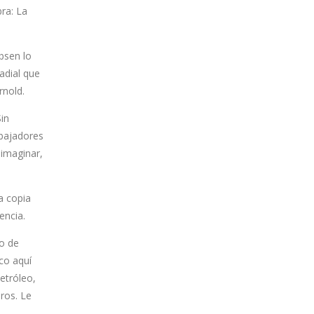
bra: La
bsen lo
adial que
rnold.
in
abajadores
imaginar,
a copia
encia.
do de
ico aquí
etróleo,
ros. Le