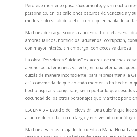
Pero ese momento pasa rápidamente, y sin mucho merodeo
personajes, en los callejones oscuros de Venezuela y su 
mudos, solo se alude a ellos como quien habla de un fam
Martínez descarga sobre la audiencia todo el arsenal dr
amores fallidos, homicidios, adulterios, corrupción, coba
con mayor interés, sin embargo, con excesiva dureza.
La obra “Petroleros Suicidas” es acerca de muchas cosas
a Venezuela: femenina, valiente, en una eterna búsqued
quizás de manera inconsciente, para representar a la Gen
así, convencida de que en cada momento ha hecho lo que
hecho aspirar y conquistar, sin importar lo que sesudos 
oscuridad de los otros personajes que Martínez pone en
ESCENA 3 – Estudio de Televisión. Una utilería que luc
al autor de moda con un largo y enrevesado monólogo. E
Martínez, ya más relajado, le cuenta a María Elena Lavau