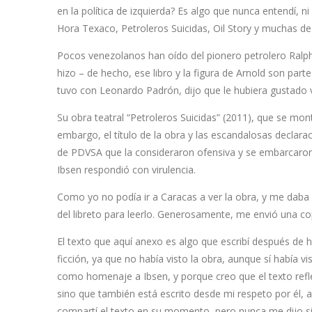
en la política de izquierda? Es algo que nunca entendí, n
Hora Texaco, Petroleros Suicidas, Oil Story y muchas d
Pocos venezolanos han oído del pionero petrolero Ralph 
hizo – de hecho, ese libro y la figura de Arnold son part
tuvo con Leonardo Padrón, dijo que le hubiera gustado 
Su obra teatral “Petroleros Suicidas” (2011), que se mon
embargo, el título de la obra y las escandalosas declar
de PDVSA que la consideraron ofensiva y se embarcaro
Ibsen respondió con virulencia.
Como yo no podía ir a Caracas a ver la obra, y me daba c
del libreto para leerlo. Generosamente, me envió una copi
El texto que aquí anexo es algo que escribí después de h
ficción, ya que no había visto la obra, aunque sí había vis
como homenaje a Ibsen, y porque creo que el texto refle
sino que también está escrito desde mi respeto por él, 
compartí el texto en su momento, pero nunca me dijo si l