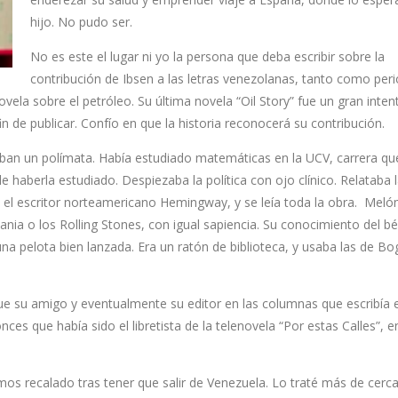
hijo. No pudo ser.
No es este el lugar ni yo la persona que deba escribir sobre la
contribución de Ibsen a las letras venezolanas, tanto como peri
ela sobre el petróleo. Su última novela “Oil Story” fue un gran inten
 de publicar. Confío en que la historia reconocerá su contribución.
aban un polímata. Había estudiado matemáticas en la UCV, carrera qu
haberla estudiado. Despiezaba la política con ojo clínico. Relataba l
e el escritor norteamericano Hemingway, y se leía toda la obra. Mel
Fania o los Rolling Stones, con igual sapiencia. Su conocimiento del bé
a pelota bien lanzada. Era un ratón de biblioteca, y usaba las de B
ue su amigo y eventualmente su editor en las columnas que escribía e
es que había sido el libretista de la telenovela “Por estas Calles”, e
os recalado tras tener que salir de Venezuela. Lo traté más de cerca