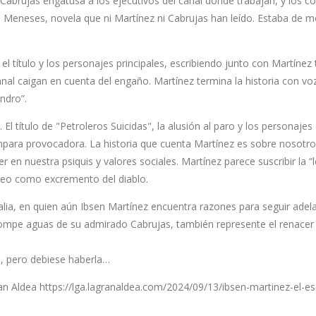
 Cabrujas engatusa a los ejecutivos del canal donde trabajan, y los 
 Meneses, novela que ni Martínez ni Cabrujas han leído. Estaba de 
el título y los personajes principales, escribiendo junto con Martínez
canal caigan en cuenta del engaño. Martínez termina la historia con vo
ndro”.
l título de "Petroleros Suicidas", la alusión al paro y los personajes
ara provocadora. La historia que cuenta Martínez es sobre nosotro
r en nuestra psiquis y valores sociales. Martínez parece suscribir la 
óleo como excremento del diablo.
alia, en quien aún Ibsen Martínez encuentra razones para seguir adel
a rompe aguas de su admirado Cabrujas, también represente el renace
, pero debiese haberla…
ran Aldea
https://lga.lagranaldea.com/2024/09/13/ibsen-martinez-el-esc