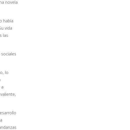
una novela
no había
Su vida
s las
 sociales
o, lo
a
 a
valiente,
esarrollo
la
 andanzas