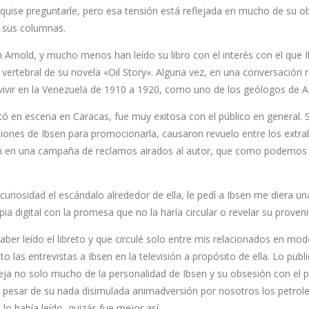
i quise preguntarle, pero esa tensión está reflejada en mucho de su o
e sus columnas.
Arnold, y mucho menos han leído su libro con el interés con el que I
e vertebral de su novela «Oil Story». Alguna vez, en una conversación r
vivir en la Venezuela de 1910 a 1920, como uno de los geólogos de A
tó en escena en Caracas, fue muy exitosa con el público en general. S
aciones de Ibsen para promocionarla, causaron revuelo entre los extr
n en una campaña de reclamos airados al autor, que como podemos 
uriosidad el escándalo alrededor de ella, le pedí a Ibsen me diera un
a digital con la promesa que no la haría circular o revelar su proveni
aber leído el libreto y que circulé solo entre mis relacionados en mo
to las entrevistas a Ibsen en la televisión a propósito de ella. Lo publ
ja no solo mucho de la personalidad de Ibsen y su obsesión con el p
a pesar de su nada disimulada animadversión por nosotros los petrole
o había leído, quizás fue mejor así.