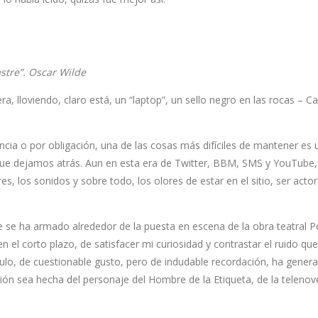
astre”. Oscar Wilde
, lloviendo, claro está, un “laptop”, un sello negro en las rocas – Ca
ncia o por obligación, una de las cosas más difíciles de mantener es 
ra que dejamos atrás. Aun en esta era de Twitter, BBM, SMS y YouTube
s, los sonidos y sobre todo, los olores de estar en el sitio, ser actor
 se ha armado alrededor de la puesta en escena de la obra teatral P
en el corto plazo, de satisfacer mi curiosidad y contrastar el ruido qu
título, de cuestionable gusto, pero de indudable recordación, ha gene
ción sea hecha del personaje del Hombre de la Etiqueta, de la telenov