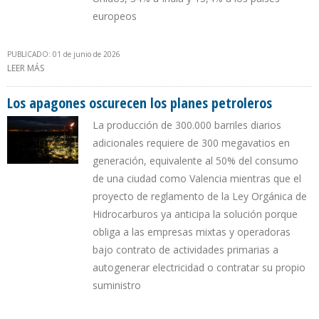
europeos
PUBLICADO: 01 de junio de 2026
LEER MÁS
SOBRE VITOL Y TRAFIGURA COMPRARON 63% DEL PETRÓLEO
VENEZOLANO EXPORTADO EN MAYO DE 2026 PARA ENVIARLO A
INDIA
Los apagones oscurecen los planes petroleros
La producción de 300.000 barriles diarios
adicionales requiere de 300 megavatios en
generación, equivalente al 50% del consumo
de una ciudad como Valencia mientras que el
proyecto de reglamento de la Ley Orgánica de
Hidrocarburos ya anticipa la solución porque
obliga a las empresas mixtas y operadoras
bajo contrato de actividades primarias a
autogenerar electricidad o contratar su propio
suministro