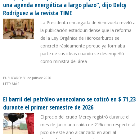
una agenda energética a largo plazo”, dijo Delcy
Rodríguez a la revista TIME
La Presidenta encargada de Venezuela reveló a
la publicación estadounidense que la reforma
de la Ley Orgánica de Hidrocarburos se
concretó rápidamente porque ya formaba
parte de sus ideas cuando se desempeñó
como ministra del área
PUBLICADO: 31 de julio de 2026
LEER MÁS
SOBRE “MI PROPUESTA AL PRESIDENTE TRUMP FUE DESARROLLAR
UNA AGENDA ENERGÉTICA A LARGO PLAZO”, DIJO DELCY
RODRÍGUEZ A LA REVISTA TIME
El barril del petróleo venezolano se cotizó en $ 71,23
durante el primer semestre de 2026
El precio del crudo Merey registró durante el
mes de junio una caída de 21% con respecto al
pico de este año alcanzado en abril al