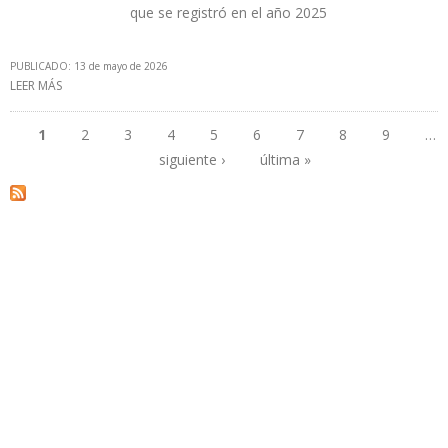
que se registró en el año 2025
PUBLICADO: 13 de mayo de 2026
LEER MÁS
SOBRE VENEZUELA REPORTÓ A LA OPEP UN AUMENTO DE
PRODUCCIÓN DE 40.000 B/D EN ABRIL DE 2026
1
2
3
4
5
6
7
8
9
…
siguiente ›
última »
Páginas