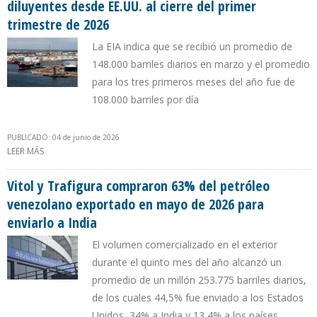
diluyentes desde EE.UU. al cierre del primer
trimestre de 2026
La EIA indica que se recibió un promedio de
148.000 barriles diarios en marzo y el promedio
para los tres primeros meses del año fue de
108.000 barriles por día
PUBLICADO: 04 de junio de 2026
LEER MÁS
SOBRE VENEZUELA REGISTRÓ RÉCORD EN IMPORTACIÓN DE
DILUYENTES DESDE EE.UU. AL CIERRE DEL PRIMER TRIMESTRE DE
2026
Vitol y Trafigura compraron 63% del petróleo
venezolano exportado en mayo de 2026 para
enviarlo a India
El volumen comercializado en el exterior
durante el quinto mes del año alcanzó un
promedio de un millón 253.775 barriles diarios,
de los cuales 44,5% fue enviado a los Estados
Unidos, 34% a India y 13,4% a los países