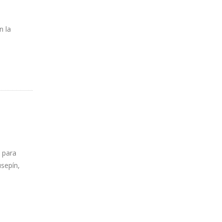
n la
 para
usepín,