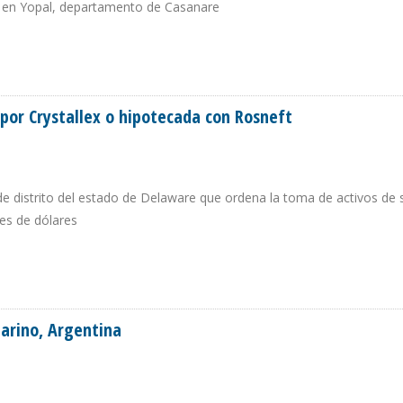
ó en Yopal, departamento de Casanare
RIA PETROLERA COMO ASUNTO PERIODÍSTICO” EN COLOMBIA
por Crystallex o hipotecada con Rosneft
de distrito del estado de Delaware que ordena la toma de activos de su
es de dólares
A POR CRYSTALLEX O HIPOTECADA CON ROSNEFT
larino, Argentina