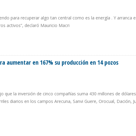
do para recuperar algo tan central como es la energía . Y arranca e
ros activos”, declaró Mauricio Macri
MOELÉCTRICA Y SE REÚNE CON EMPRESAS DE HIDROCARBUROS
para aumentar en 167% su producción en 14 pozos
jo que la inversión de cinco compañías suma 430 millones de dólares
riles diarios en los campos Arecuna, Sanvi Guere, Orocual, Dación, J
OS PARA AUMENTAR EN 167% SU PRODUCCIÓN EN 14 POZOS