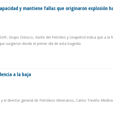
apacidad y mantiene fallas que originaron explosión h
SVIP, Grupo Orinoco, Gente del Petróleo y Unapetrol indica que a la 
ue surgieron desde el primer día de esta tragedia
 CAPACIDAD Y MANTIENE FALLAS QUE ORIGINARON EXPLOSIÓN HACE 6 AÑOS
encia a la baja
 el director general de Petróleos Mexicanos, Carlos Treviño Medina