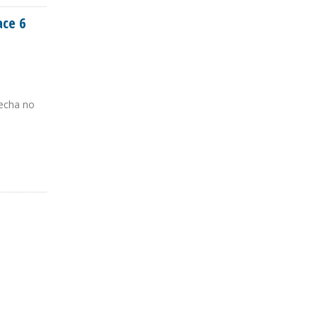
ace 6
fecha no