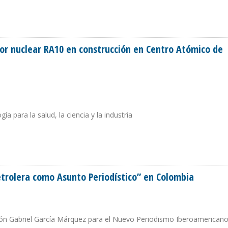
ENDENCIA A LA BAJA
or nuclear RA10 en construcción en Centro Atómico de
a para la salud, la ciencia y la industria
EACTOR NUCLEAR RA10 EN CONSTRUCCIÓN EN CENTRO ATÓMICO DE ARGENTI
Petrolera como Asunto Periodístico” en Colombia
ión Gabriel García Márquez para el Nuevo Periodismo Iberoamericano