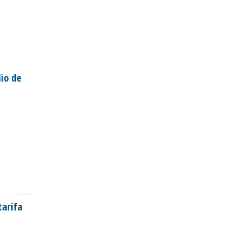
lio de
tarifa