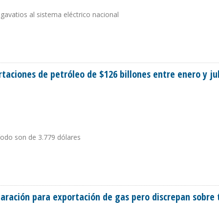
vatios al sistema eléctrico nacional
 VILLARINO, ARGENTINA
taciones de petróleo de $126 billones entre enero y ju
íodo son de 3.779 dólares
PORTACIONES DE PETRÓLEO DE $126 BILLONES ENTRE ENERO Y JULIO DE 2018
laración para exportación de gas pero discrepan sobre 