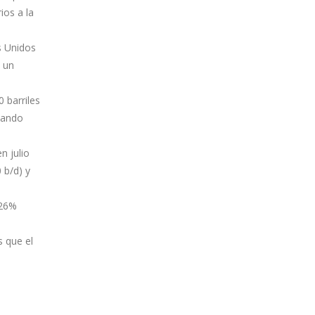
ios a la
s Unidos
a un
 barriles
uando
n julio
 b/d) y
,26%
s que el