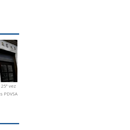
 25ª vez
nos PDVSA