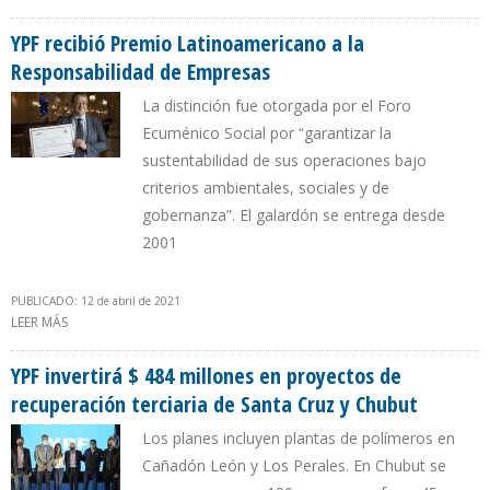
EXCELENCIA Y POR SU CONTRIBUCIÓN AL NEGOCIO REGIONAL
YPF recibió Premio Latinoamericano a la
Responsabilidad de Empresas
La distinción fue otorgada por el Foro
Ecuménico Social por “garantizar la
sustentabilidad de sus operaciones bajo
criterios ambientales, sociales y de
gobernanza”. El galardón se entrega desde
2001
PUBLICADO: 12 de abril de 2021
LEER MÁS
SOBRE YPF RECIBIÓ PREMIO LATINOAMERICANO A LA
RESPONSABILIDAD DE EMPRESAS
YPF invertirá $ 484 millones en proyectos de
recuperación terciaria de Santa Cruz y Chubut
Los planes incluyen plantas de polímeros en
Cañadón León y Los Perales. En Chubut se