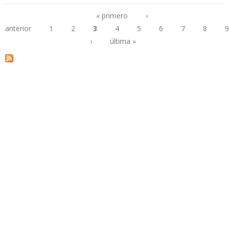
DE COMBUSTIBLES
« primero
‹
anterior
1
2
3
4
5
6
7
8
9
Páginas
›
última »