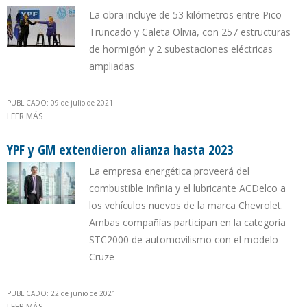
La obra incluye de 53 kilómetros entre Pico
Truncado y Caleta Olivia, con 257 estructuras
de hormigón y 2 subestaciones eléctricas
ampliadas
PUBLICADO: 09 de julio de 2021
LEER MÁS
SOBRE GOBIERNO ARGENTINO INAUGURÓ LÍNEA DE ALTA
TENSIÓN EN SANTA CRUZ NORTE
YPF y GM extendieron alianza hasta 2023
La empresa energética proveerá del
combustible Infinia y el lubricante ACDelco a
los vehículos nuevos de la marca Chevrolet.
Ambas compañías participan en la categoría
STC2000 de automovilismo con el modelo
Cruze
PUBLICADO: 22 de junio de 2021
LEER MÁS
SOBRE YPF Y GM EXTENDIERON ALIANZA HASTA 2023