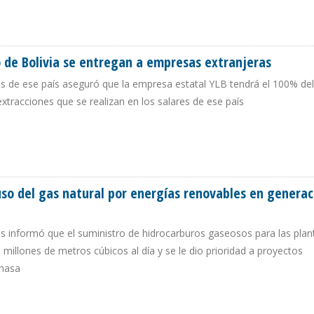
DE FUNCIONARIA DE EEUU CONTRA INVERSIÓN CHINA EN PROYECTO DE LITIO
io de Bolivia se entregan a empresas extranjeras
as de ese país aseguró que la empresa estatal YLB tendrá el 100% del
xtracciones que se realizan en los salares de ese país
ITIO DE BOLIVIA SE ENTREGAN A EMPRESAS EXTRANJERAS
 uso del gas natural por energías renovables en generac
as informó que el suministro de hidrocarburos gaseosos para las plan
 millones de metros cúbicos al día y se le dio prioridad a proyectos
omasa