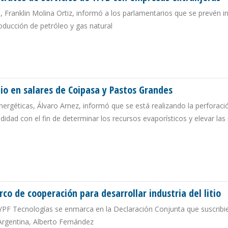
, Franklin Molina Ortiz, informó a los parlamentarios que se prevén i
oducción de petróleo y gas natural
ONTRATOS DE SERVICIOS DE YPFB CON EMPRESAS EXTRANJERAS
itio en salares de Coipasa y Pastos Grandes
nergéticas, Álvaro Arnez, informó que se está realizando la perforaci
idad con el fin de determinar los recursos evaporísticos y elevar las
E LITIO EN SALARES DE COIPASA Y PASTOS GRANDES
co de cooperación para desarrollar industria del litio
YPF Tecnologías se enmarca en la Declaración Conjunta que suscribi
 Argentina, Alberto Fernández