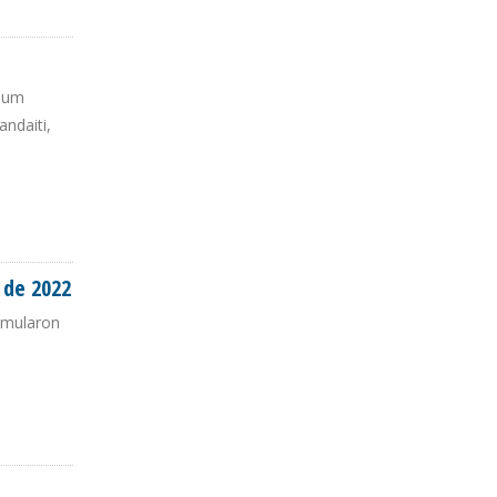
ICA
leum
andaiti,
 de 2022
cumularon