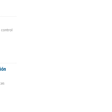
 control
ión
tas