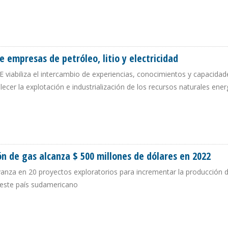
O MARCO DE COOPERACIÓN PARA DESARROLLAR INDUSTRIA DEL LITIO
e empresas de petróleo, litio y electricidad
 viabiliza el intercambio de experiencias, conocimientos y capacidad
lecer la explotación e industrialización de los recursos naturales ener
NTRE EMPRESAS DE PETRÓLEO, LITIO Y ELECTRICIDAD
ón de gas alcanza $ 500 millones de dólares en 2022
vanza en 20 proyectos exploratorios para incrementar la producción 
 este país sudamericano
ACIÓN DE GAS ALCANZA $ 500 MILLONES DE DÓLARES EN 2022