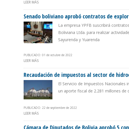
LEER MÁS
SOBRE FRANKLIN MOLINA: BOLIVIA SUSTITUYÓ EN 50%
Senado boliviano aprobó contratos de explora
La empresa YPFB suscribirá contratos
Boliviana Ltda. para realizar actividad
Sayurenda y Yuarenda
PUBLICADO: 01 de octubre de 2022
LEER MÁS
SOBRE SENADO BOLIVIANO APROBÓ CONTRATOS DE EX
Recaudación de impuestos al sector de hidr
El Servicio de Impuestos Nacionales i
un aporte fiscal de 2.281 millones de
PUBLICADO: 22 de septiembre de 2022
LEER MÁS
SOBRE RECAUDACIÓN DE IMPUESTOS AL SECTOR DE HI
Cámara de Diputados de Bolivia aprobó 5 con