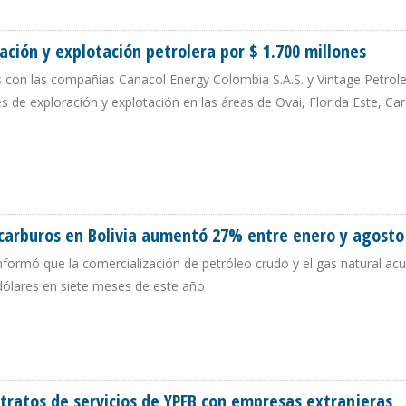
 EL USO DEL GAS NATURAL POR ENERGÍAS RENOVABLES EN GENERACIÓN ELÉCTR
ción y explotación petrolera por $ 1.700 millones
 con las compañías Canacol Energy Colombia S.A.S. y Vintage Petro
es de exploración y explotación en las áreas de Ovai, Florida Este, Car
PLORACIÓN Y EXPLOTACIÓN PETROLERA POR $ 1.700 MILLONES
ocarburos en Bolivia aumentó 27% entre enero y agosto
nformó que la comercialización de petróleo crudo y el gas natural a
 dólares en siete meses de este año
DROCARBUROS EN BOLIVIA AUMENTÓ 27% ENTRE ENERO Y AGOSTO DE 2022
tratos de servicios de YPFB con empresas extranjeras