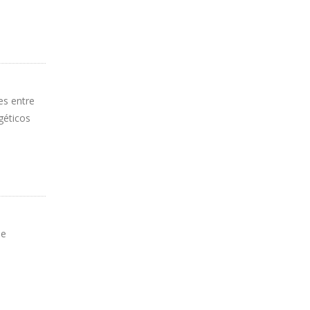
es entre
géticos
de