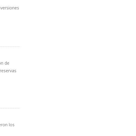
nversiones
ón de
 reservas
eron los