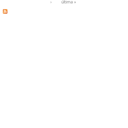
Páginas
›
última »