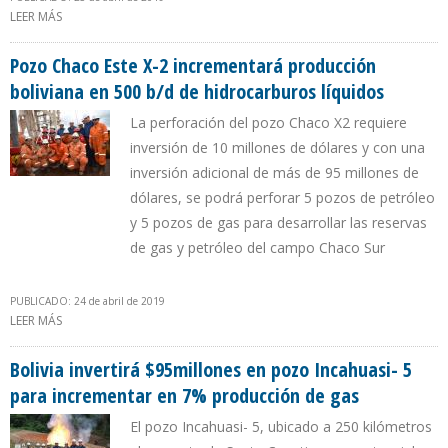
LEER MÁS
SOBRE YPFB COMERCIALIZARÁ DIRECTAMENTE GAS NATURAL A
CONSUMIDORES FINALES EN ARGENTINA
Pozo Chaco Este X-2 incrementará producción
boliviana en 500 b/d de hidrocarburos líquidos
La perforación del pozo Chaco X2 requiere
inversión de 10 millones de dólares y con una
inversión adicional de más de 95 millones de
dólares, se podrá perforar 5 pozos de petróleo
y 5 pozos de gas para desarrollar las reservas
de gas y petróleo del campo Chaco Sur
PUBLICADO: 24 de abril de 2019
LEER MÁS
SOBRE POZO CHACO ESTE X-2 INCREMENTARÁ PRODUCCIÓN
BOLIVIANA EN 500 B/D DE HIDROCARBUROS LÍQUIDOS
Bolivia invertirá $95millones en pozo Incahuasi- 5
para incrementar en 7% producción de gas
El pozo Incahuasi- 5, ubicado a 250 kilómetros