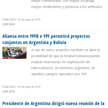
mejor combustible, con mayor octanaje,
mayor rendimiento y potencia a los vehículos
PUBLICADO: 10 de mayo de 2019
LEER MÁS
SOBRE $30 MILLONES EN 2019 AHORRARÁ GOBIERNO BOLIVIANO
AL USAR GASOLINA ESPECIAL MEZCLADA CON ETANOL
Alianza entre YPFB e YPF permitirá proyectos
conjuntos en Argentina y Bolivia
A raíz de estos acuerdos también se abre la
posibilidad de que la estatal boliviana pueda
realizar inversiones en explotación de
hidrocarburos, en territorio argentino, en
aquellos campos operados por YPF
PUBLICADO: 09 de mayo de 2019
LEER MÁS
SOBRE ALIANZA ENTRE YPFB E YPF PERMITIRÁ PROYECTOS
CONJUNTOS EN ARGENTINA Y BOLIVIA
Presidente de Argentina dirigió nueva reunión de la