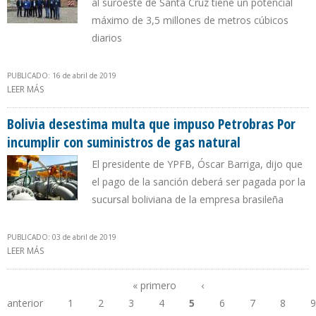
al suroeste de Santa Cruz tiene un potencial
máximo de 3,5 millones de metros cúbicos
diarios
PUBLICADO: 16 de abril de 2019
LEER MÁS
SOBRE BOLIVIA INVERTIRÁ $95MILLONES EN POZO INCAHUASI- 5
PARA INCREMENTAR EN 7% PRODUCCIÓN DE GAS
Bolivia desestima multa que impuso Petrobras Por
incumplir con suministros de gas natural
El presidente de YPFB, Óscar Barriga, dijo que
el pago de la sanción deberá ser pagada por la
sucursal boliviana de la empresa brasileña
PUBLICADO: 03 de abril de 2019
LEER MÁS
SOBRE BOLIVIA DESESTIMA MULTA QUE IMPUSO PETROBRAS POR
INCUMPLIR CON SUMINISTROS DE GAS NATURAL
« primero
‹
anterior
1
2
3
4
5
6
7
8
9