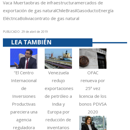
Vaca Muerta
obras de infraestructura
mercados de
exportación de gas natural
Chile
Brasil
Gasoducto
Energía
Eléctrica
Bolivia
contrato de gas natural
PUBLICADO: 29 de abril de 2019
LEA TAMBIÉN
“El Centro
Venezuela
OFAC
Internacional
redujo
renueva por
de
exportaciones
25ª vez
Inversiones
de petróleo a
licencia de los
Productivas
India y
bonos PDVSA
pareciera una
Europa por
2020
agencia
reducción de
reguladora
inventarios