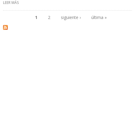
LEER MÁS
SOBRE GOBIERNO ARGENTINO HARÁ LICITACIÓN PARA
CONSTRUCCIÓN DE NUEVO GASODUCTO
1
2
siguiente ›
última »
Páginas