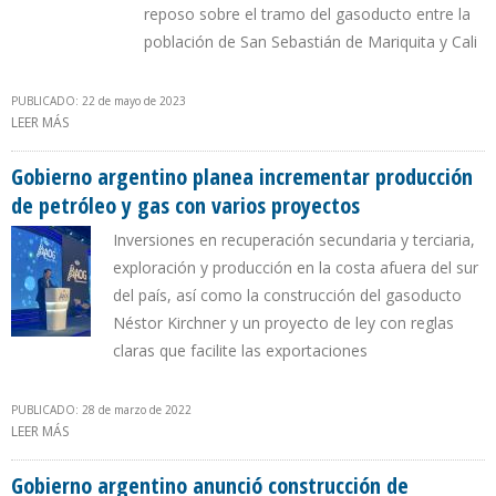
reposo sobre el tramo del gasoducto entre la
población de San Sebastián de Mariquita y Cali
PUBLICADO: 22 de mayo de 2023
LEER MÁS
SOBRE ELEVADA TEMPERATURA EN SUELOS VOLCÁNICOS AFECTA
SUMINISTRO DE GAS NATURAL EN SEIS DEPARTAMENTOS EN
COLOMBIA
Gobierno argentino planea incrementar producción
de petróleo y gas con varios proyectos
Inversiones en recuperación secundaria y terciaria,
exploración y producción en la costa afuera del sur
del país, así como la construcción del gasoducto
Néstor Kirchner y un proyecto de ley con reglas
claras que facilite las exportaciones
PUBLICADO: 28 de marzo de 2022
LEER MÁS
SOBRE GOBIERNO ARGENTINO PLANEA INCREMENTAR
PRODUCCIÓN DE PETRÓLEO Y GAS CON VARIOS PROYECTOS
Gobierno argentino anunció construcción de