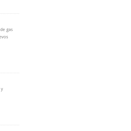
 de gas
uevos
 y