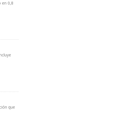
o en 0,8
ncluye
ación que