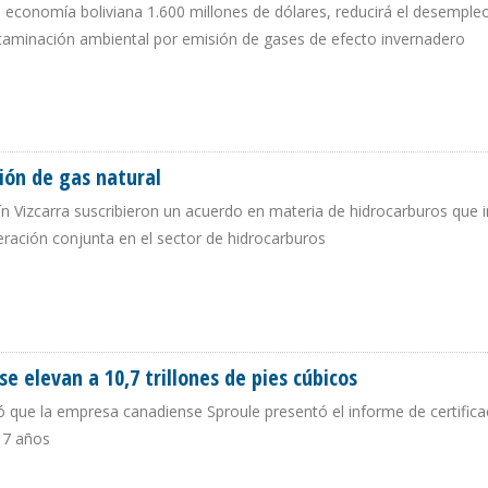
a economía boliviana 1.600 millones de dólares, reducirá el desemple
ntaminación ambiental por emisión de gases de efecto invernadero
OR REDUCCIÓN EN IMPORTACIÓN DE COMBUSTIBLES
ión de gas natural
n Vizcarra suscribieron un acuerdo en materia de hidrocarburos que i
ración conjunta en el sector de hidrocarburos
RTACIÓN DE GAS NATURAL
e elevan a 10,7 trillones de pies cúbicos
ó que la empresa canadiense Sproule presentó el informe de certific
 17 años