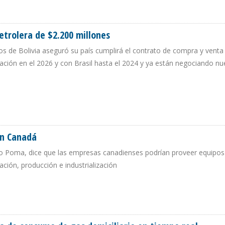
O TRAS INCIDENTE EN GASODUCTO SANTA CRUZ YACUIBA
etrolera de $2.200 millones
uros de Bolivia aseguró su país cumplirá el contrato de compra y venta
ización en el 2026 y con Brasil hasta el 2024 y ya están negociando n
A PETROLERA DE $2.200 MILLONES
en Canadá
rto Poma, dice que las empresas canadienses podrían proveer equipos
ación, producción e industrialización
RIO EN CANADÁ