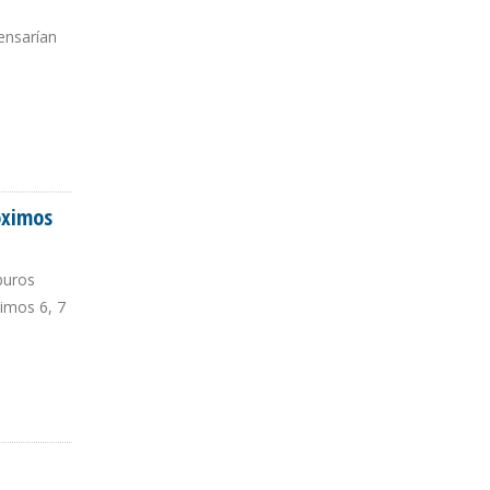
pensarían
óximos
rburos
ximos 6, 7
S