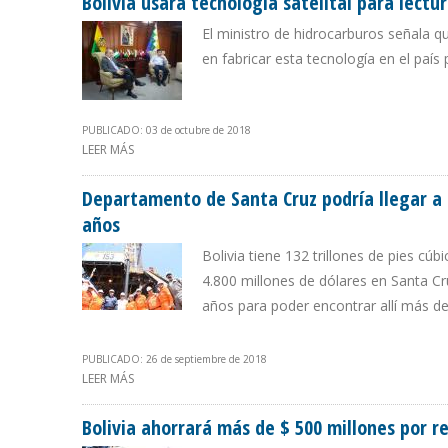
Bolivia usará tecnología satelital para lect
El ministro de hidrocarburos señala qu
en fabricar esta tecnología en el país 
PUBLICADO: 03 de octubre de 2018
LEER MÁS
SOBRE BOLIVIA USARÁ TECNOLOGÍA SATELITAL PARA L
Departamento de Santa Cruz podría llegar a 
años
Bolivia tiene 132 trillones de pies cú
4.800 millones de dólares en Santa Cr
años para poder encontrar allí más d
PUBLICADO: 26 de septiembre de 2018
LEER MÁS
SOBRE DEPARTAMENTO DE SANTA CRUZ PODRÍA LLEGAR
Bolivia ahorrará más de $ 500 millones por 