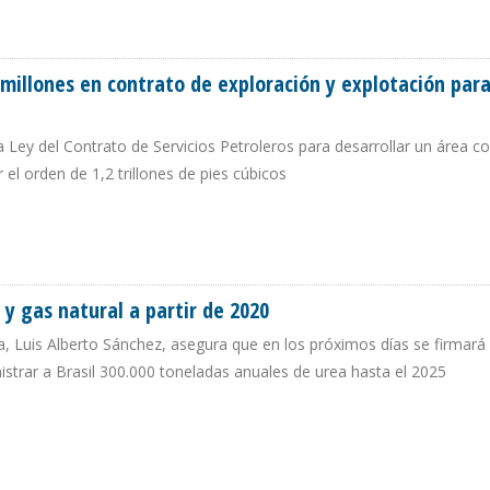
 SE ELEVAN A 10,7 TRILLONES DE PIES CÚBICOS
 millones en contrato de exploración y explotación par
 Ley del Contrato de Servicios Petroleros para desarrollar un área c
el orden de 1,2 trillones de pies cúbicos
 900 MILLONES EN CONTRATO DE EXPLORACIÓN Y EXPLOTACIÓN PARA ÁREA IÑ
 y gas natural a partir de 2020
ia, Luis Alberto Sánchez, asegura que en los próximos días se firmará
nistrar a Brasil 300.000 toneladas anuales de urea hasta el 2025
GLP Y GAS NATURAL A PARTIR DE 2020