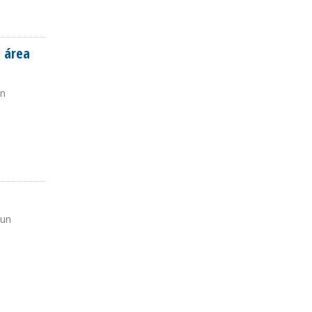
a área
on
IGUAZU
 un