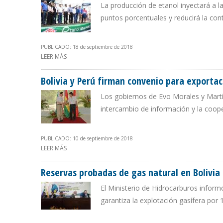
La producción de etanol inyectará a l
puntos porcentuales y reducirá la co
PUBLICADO: 18 de septiembre de 2018
LEER MÁS
SOBRE BOLIVIA AHORRARÁ MÁS DE $ 500 MILLONES P
Bolivia y Perú firman convenio para exportac
Los gobiernos de Evo Morales y Martí
intercambio de información y la coope
PUBLICADO: 10 de septiembre de 2018
LEER MÁS
SOBRE BOLIVIA Y PERÚ FIRMAN CONVENIO PARA EXPO
Reservas probadas de gas natural en Bolivia s
El Ministerio de Hidrocarburos inform
garantiza la explotación gasífera por