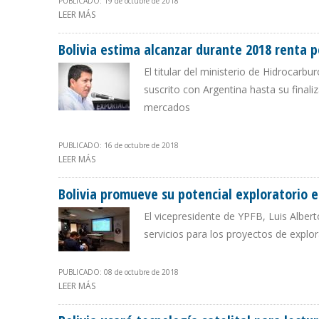
PUBLICADO: 19 de octubre de 2018
LEER MÁS
SOBRE YPFB TRANSPORTE GARANTIZA ABASTECIMIENT
Bolivia estima alcanzar durante 2018 renta p
El titular del ministerio de Hidrocarb
suscrito con Argentina hasta su final
mercados
PUBLICADO: 16 de octubre de 2018
LEER MÁS
SOBRE BOLIVIA ESTIMA ALCANZAR DURANTE 2018 RENT
Bolivia promueve su potencial exploratorio 
El vicepresidente de YPFB, Luis Albe
servicios para los proyectos de explor
PUBLICADO: 08 de octubre de 2018
LEER MÁS
SOBRE BOLIVIA PROMUEVE SU POTENCIAL EXPLORATO