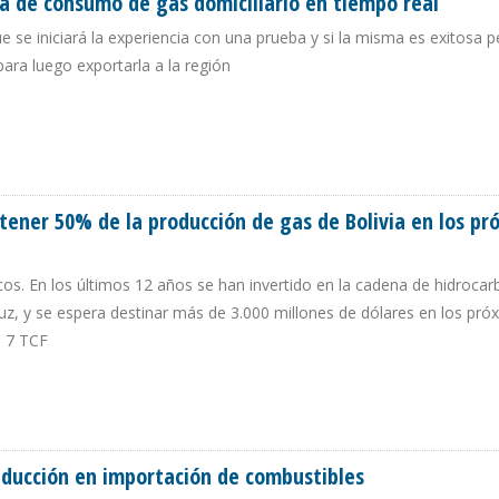
ura de consumo de gas domiciliario en tiempo real
e se iniciará la experiencia con una prueba y si la misma es exitosa 
para luego exportarla a la región
ECTURA DE CONSUMO DE GAS DOMICILIARIO EN TIEMPO REAL
tener 50% de la producción de gas de Bolivia en los pr
bicos. En los últimos 12 años se han invertido en la cadena de hidroca
uz, y se espera destinar más de 3.000 millones de dólares en los pró
e 7 TCF
 A TENER 50% DE LA PRODUCCIÓN DE GAS DE BOLIVIA EN LOS PRÓXIMOS AÑO
reducción en importación de combustibles