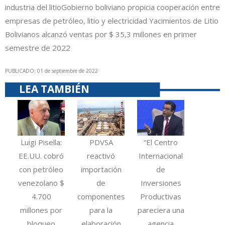
industria del litio
Gobierno boliviano propicia cooperación entre
empresas de petróleo, litio y electricidad
Yacimientos de Litio
Bolivianos alcanzó ventas por $ 35,3 millones en primer
semestre de 2022
PUBLICADO: 01 de septiembre de 2022
LEA TAMBIÉN
Luigi Pisella:
PDVSA
“El Centro
EE.UU. cobró
reactivó
Internacional
con petróleo
importación
de
venezolano $
de
Inversiones
4.700
componentes
Productivas
millones por
para la
pareciera una
bloqueo
elaboración
agencia