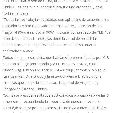
las cuales cuatro son de China, una de Rusia y la otra de Estados
Unidos. Las dos que quedaron fuera fue una argentina y otra
norteamericana.
“Todas las tecnologías evaluadas son aplicables de acuerdo a los
indicadores y han reportado una tasa de recuperación de litio
mayor al 80%, e incluso al 90%”, indica el comunicado de YLB. “La
selectividad de las tecnologías tiene la virtud de reducir las
concentraciones d impurezas presentes en las salmueras
analizadas”, añade.
Todas las empresas china que habían sido precalificadas por YLB
pasaron a la siguiente ronda (CATL, Brunp & CMOC, Citic
Guaon/Crig, Fusion Enertech y TBEA Group), también lo hizo la
rusa Uranium One Group y la estadounidense Lilac Solutions,
mientras que las excluidas fueron Tecpetrol de Argentina y
Energyx de Estados Unidos.
“Con base a estos resultados YLB convocará a cada una de las 6
empresas, precautelando la soberanía de nuestros recursos
estratégicos para poder aplicar su tecnología a nivel industrial y