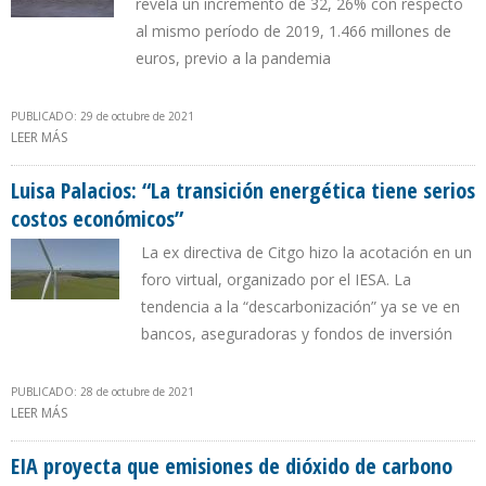
revela un incremento de 32, 26% con respecto
al mismo período de 2019, 1.466 millones de
euros, previo a la pandemia
PUBLICADO: 29 de octubre de 2021
LEER MÁS
SOBRE PRODUCCIÓN PETROLERA DE REPSOL CAE 12% EN 9 MESES
DE 2021
Luisa Palacios: “La transición energética tiene serios
costos económicos”
La ex directiva de Citgo hizo la acotación en un
foro virtual, organizado por el IESA. La
tendencia a la “descarbonización” ya se ve en
bancos, aseguradoras y fondos de inversión
PUBLICADO: 28 de octubre de 2021
LEER MÁS
SOBRE LUISA PALACIOS: “LA TRANSICIÓN ENERGÉTICA TIENE SERIOS
COSTOS ECONÓMICOS”
EIA proyecta que emisiones de dióxido de carbono