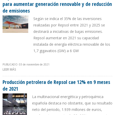
para aumentar generación renovable y de reducción
de emisiones
Según se indica el 35% de las inversiones
realizadas por Repsol entre 2021 y 2025 se
destinará a iniciativas de bajas emisiones.
Repsol aumentar en 2021 su capacidad
instalada de energía eléctrica renovable de los
1,7 gigavatios (GW) a 6 GW
PUBLICADO: 03 de noviembre de 2021
LEER MÁS
SOBRE REPSOL ELEVÓ INVERSIONES A 19.300 MILLONES DE EUROS
PARA AUMENTAR GENERACIÓN RENOVABLE Y DE REDUCCIÓN DE
EMISIONES
Producción petrolera de Repsol cae 12% en 9 meses
de 2021
La multinacional energética y petroquímica
española destaca no obstante, que su resultado
neto del periodo, 1.939 millones de euros,