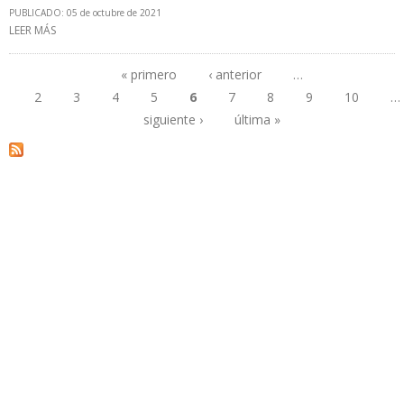
PUBLICADO: 05 de octubre de 2021
LEER MÁS
SOBRE OPEP+ BOMBEARÁ 3 MILLONES DE BARRILES ADICIONALES
EN NOVIEMBRE CON RESPECTO A LOS DE ENERO
« primero
‹ anterior
…
2
3
4
5
6
7
8
9
10
…
Páginas
siguiente ›
última »