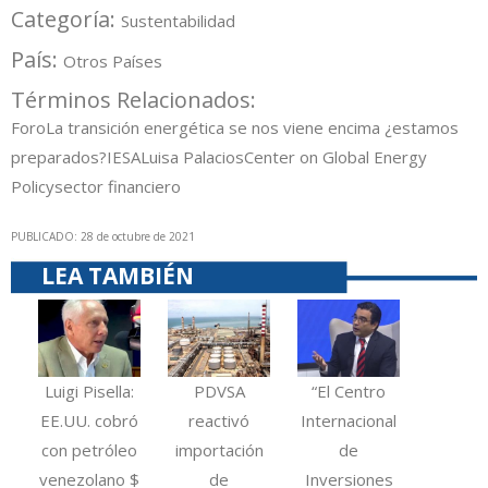
Categoría:
Sustentabilidad
País:
Otros Países
Términos Relacionados:
Foro
La transición energética se nos viene encima ¿estamos
preparados?
IESA
Luisa Palacios
Center on Global Energy
Policy
sector financiero
PUBLICADO: 28 de octubre de 2021
LEA TAMBIÉN
Luigi Pisella:
PDVSA
“El Centro
EE.UU. cobró
reactivó
Internacional
con petróleo
importación
de
venezolano $
de
Inversiones