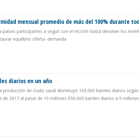
NES 950.000 BARRILES DIARIOS EN 2017
ormidad mensual promedio de más del 100% durante to
 países participantes a seguir con el recorte hasta devolver los inven
taurar equilibrio oferta- demanda
NFORMIDAD MENSUAL PROMEDIO DE MÁS DEL 100% DURANTE TODO 2017
les diarios en un año
a producción de crudo saudí disminuyó 165.000 barriles diarios según 
e de 2017 al pasar de 10 millones 056.000 barriles diarios a 9 millone
RRILES DIARIOS EN UN AÑO