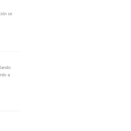
ción se
blando
erdo a