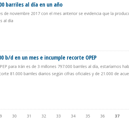
0 barriles al día en un año
es de noviembre 2017 con el mes anterior se evidencia que la produc
s al día
.000 BARRILES AL DÍA EN UN AÑO
00 b/d en un mes e incumple recorte OPEP
PEP para Irán es de 3 millones 797.000 barriles al día, estaríamos ha
rte 81.000 barriles diarios según cifras oficiales y de 21.000 de acu
.000 B/D EN UN MES E INCUMPLE RECORTE OPEP
9
30
31
32
33
34
35
36
37