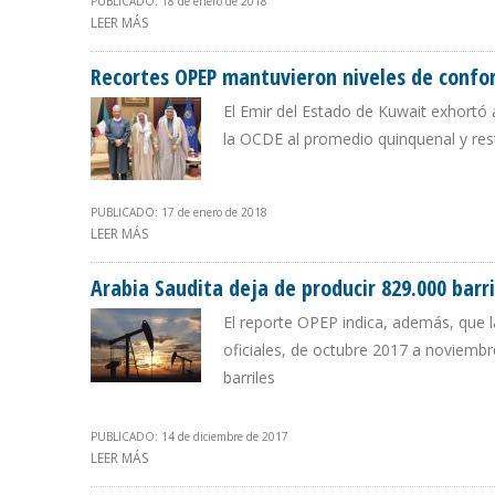
PUBLICADO: 18 de enero de 2018
LEER MÁS
SOBRE ARABIA SAUDITA PRODUCE EN PROMEDIO 9 MILLO
Recortes OPEP mantuvieron niveles de conf
El Emir del Estado de Kuwait exhortó a
la OCDE al promedio quinquenal y res
PUBLICADO: 17 de enero de 2018
LEER MÁS
SOBRE RECORTES OPEP MANTUVIERON NIVELES DE CO
Arabia Saudita deja de producir 829.000 barri
El reporte OPEP indica, además, que l
oficiales, de octubre 2017 a noviembr
barriles
PUBLICADO: 14 de diciembre de 2017
LEER MÁS
SOBRE ARABIA SAUDITA DEJA DE PRODUCIR 829.000 BA