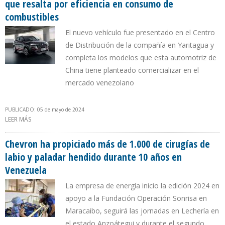
que resalta por eficiencia en consumo de
combustibles
El nuevo vehículo fue presentado en el Centro
de Distribución de la compañía en Yaritagua y
completa los modelos que esta automotriz de
China tiene planteado comercializar en el
mercado venezolano
PUBLICADO: 05 de mayo de 2024
LEER MÁS
SOBRE CHANGAN LANZA CAMIONETA CS35 PLUS EN VENEZUELA
QUE RESALTA POR EFICIENCIA EN CONSUMO DE COMBUSTIBLES
Chevron ha propiciado más de 1.000 de cirugías de
labio y paladar hendido durante 10 años en
Venezuela
La empresa de energía inicio la edición 2024 en
apoyo a la Fundación Operación Sonrisa en
Maracaibo, seguirá las jornadas en Lechería en
el estado Anzoátegui y durante el segundo