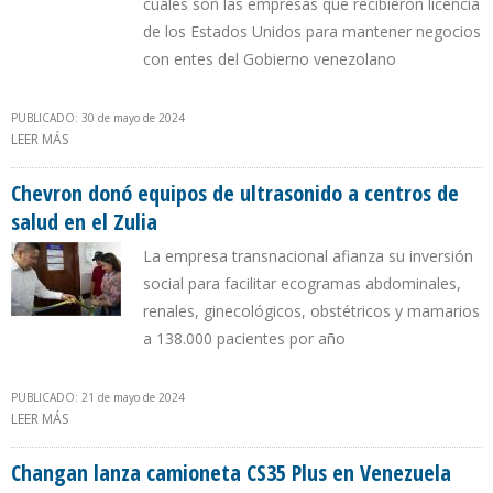
cuáles son las empresas que recibieron licencia
de los Estados Unidos para mantener negocios
con entes del Gobierno venezolano
PUBLICADO: 30 de mayo de 2024
LEER MÁS
SOBRE TRANSPARENCIA: “INACEPTABLE QUE EL MINISTRO
TELLECHEA CALIFIQUE DE “CLASIFICADA” LA INFORMACIÓN SOBRE
PDVSA
Chevron donó equipos de ultrasonido a centros de
salud en el Zulia
La empresa transnacional afianza su inversión
social para facilitar ecogramas abdominales,
renales, ginecológicos, obstétricos y mamarios
a 138.000 pacientes por año
PUBLICADO: 21 de mayo de 2024
LEER MÁS
SOBRE CHEVRON DONÓ EQUIPOS DE ULTRASONIDO A CENTROS
DE SALUD EN EL ZULIA
Changan lanza camioneta CS35 Plus en Venezuela