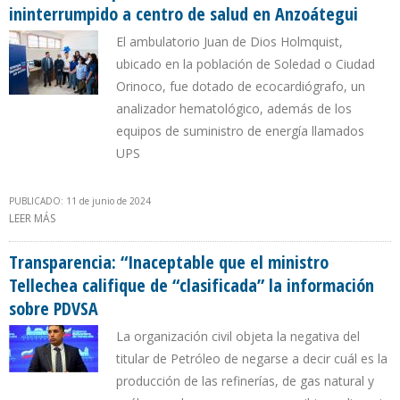
ininterrumpido a centro de salud en Anzoátegui
El ambulatorio Juan de Dios Holmquist,
ubicado en la población de Soledad o Ciudad
Orinoco, fue dotado de ecocardiógrafo, un
analizador hematológico, además de los
equipos de suministro de energía llamados
UPS
PUBLICADO: 11 de junio de 2024
LEER MÁS
SOBRE CHEVRON DONÓ PLANTAS ELÉCTRICAS CON SERVICIO
ININTERRUMPIDO A CENTRO DE SALUD EN ANZOÁTEGUI
Transparencia: “Inaceptable que el ministro
Tellechea califique de “clasificada” la información
sobre PDVSA
La organización civil objeta la negativa del
titular de Petróleo de negarse a decir cuál es la
producción de las refinerías, de gas natural y