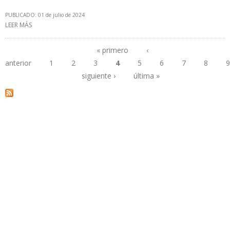
PUBLICADO: 01 de julio de 2024
LEER MÁS
SOBRE FALTA DE DRAGADO DEL LAGO DE MARACAIBO LIMITA
PRODUCCIÓN Y EXPORTACIÓN PETROLERA DEL ZULIA
« primero
‹
anterior
1
2
3
4
5
6
7
8
9
Páginas
siguiente ›
última »