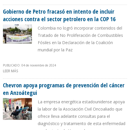
MARCÓ LA PAUTA DE DISCUSIÓN DE LA COP 29
Gobierno de Petro fracasó en intento de incluir
acciones contra el sector petrolero en la COP 16
Colombia no logró incorporar contenidos del
Tratado de No Proliferación de Combustibles
Fósiles en la Declaración de la Coalición
mundial por la Paz
PUBLICADO: 04 de noviembre de 2024
LEER MÁS
SOBRE GOBIERNO DE PETRO FRACASÓ EN INTENTO DE INCLUIR
ACCIONES CONTRA EL SECTOR PETROLERO EN LA COP 16
Chevron apoya programas de prevención del cáncer
en Anzoátegui
La empresa energética estadounidense apoya
la labor de la Asociación Civil Oncoaliado que
ofrece lleva adelante consultas para el
diagnóstico y tratamiento de esta enfermedad