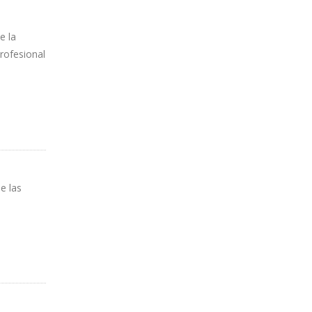
e la
rofesional
e las