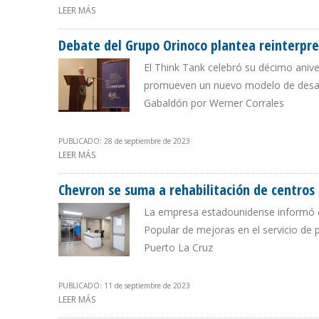
LEER MÁS
SOBRE YA VIENE EL NUEVO MAPA ENERGÉTICO DE VENE
Debate del Grupo Orinoco plantea reinterpre
El Think Tank celebró su décimo anive
promueven un nuevo modelo de desarro
Gabaldón por Werner Corrales
PUBLICADO: 28 de septiembre de 2023
LEER MÁS
SOBRE DEBATE DEL GRUPO ORINOCO PLANTEA REINTERP
Chevron se suma a rehabilitación de centros
La empresa estadounidense informó qu
Popular de mejoras en el servicio de p
Puerto La Cruz
PUBLICADO: 11 de septiembre de 2023
LEER MÁS
SOBRE CHEVRON SE SUMA A REHABILITACIÓN DE CENT