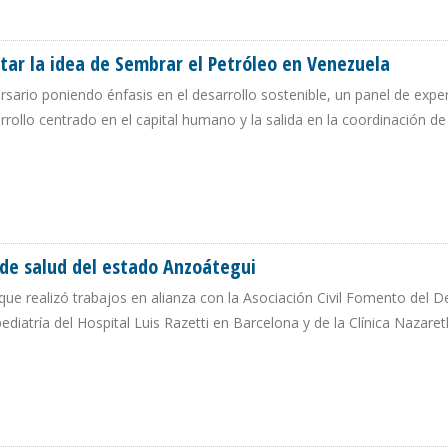
ZUELA
tar la idea de Sembrar el Petróleo en Venezuela
rsario poniendo énfasis en el desarrollo sostenible, un panel de expe
llo centrado en el capital humano y la salida en la coordinación de
RETAR LA IDEA DE SEMBRAR EL PETRÓLEO EN VENEZUELA
 de salud del estado Anzoátegui
e realizó trabajos en alianza con la Asociación Civil Fomento del De
ediatría del Hospital Luis Razetti en Barcelona y de la Clínica Nazare
ROS DE SALUD DEL ESTADO ANZOÁTEGUI