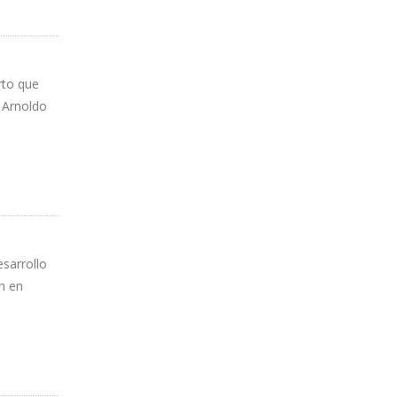
rto que
 Arnoldo
sarrollo
th en