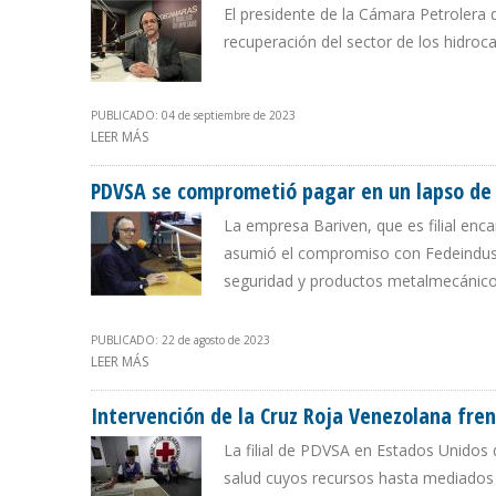
El presidente de la Cámara Petrolera
recuperación del sector de los hidroca
PUBLICADO: 04 de septiembre de 2023
LEER MÁS
SOBRE “CREEMOS EN UN NUEVO TEJIDO EMPRESARIAL A
PDVSA se comprometió pagar en un lapso de
La empresa Bariven, que es filial enca
asumió el compromiso con Fedeindustri
seguridad y productos metalmecánic
PUBLICADO: 22 de agosto de 2023
LEER MÁS
SOBRE PDVSA SE COMPROMETIÓ PAGAR EN UN LAPSO D
Intervención de la Cruz Roja Venezolana fr
La filial de PDVSA en Estados Unidos 
salud cuyos recursos hasta mediados