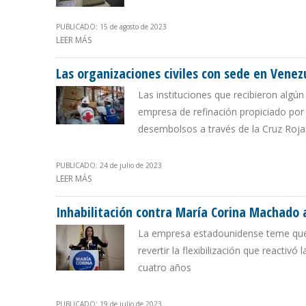
PUBLICADO: 15 de agosto de 2023
LEER MÁS
SOBRE INTERVENCIÓN DE LA CRUZ ROJA VENEZOLANA
Las organizaciones civiles con sede en Vene
Las instituciones que recibieron algú
empresa de refinación propiciado por
desembolsos a través de la Cruz Roj
PUBLICADO: 24 de julio de 2023
LEER MÁS
SOBRE LAS ORGANIZACIONES CIVILES CON SEDE EN V
Inhabilitación contra María Corina Machado a
La empresa estadounidense teme que l
revertir la flexibilización que reacti
cuatro años
PUBLICADO: 19 de julio de 2023