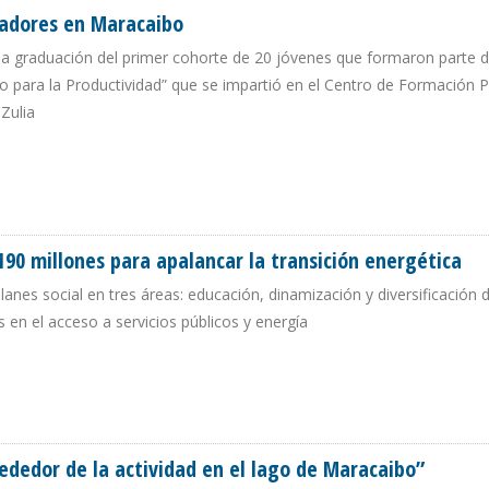
dadores en Maracaibo
 graduación del primer cohorte de 20 jóvenes que formaron parte d
 para la Productividad” que se impartió en el Centro de Formación P
 Zulia
 SOLDADORES EN MARACAIBO
 190 millones para apalancar la transición energética
nes social en tres áreas: educación, dinamización y diversificación d
 en el acceso a servicios públicos y energía
R $ 190 MILLONES PARA APALANCAR LA TRANSICIÓN ENERGÉTICA
ededor de la actividad en el lago de Maracaibo”