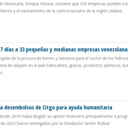
 de Venezuela, Enrique Novoa, sostiene que 250 empresas pueden su
rburos y el saneamiento de la cuenca lacustre de la región zuliana
LREDEDOR DE LA ACTIVIDAD EN EL LAGO DE MARACAIBO”
 7 días a 33 pequeñas y medianas empresas venezolana
rgada de la procura de bienes y servicios para el sector de los hidroc
a de adquirir en el país lubricantes, grasas, productos químicos, bo
os
E 7 DÍAS A 33 PEQUEÑAS Y MEDIANAS EMPRESAS VENEZOLANAS
ena desembolsos de Citgo para ayuda humanitaria
desde 2019 había dirigido su aporte financiero principalmente a pro
 de 2023 fueron entregados por la Fundación Simón Bolívar