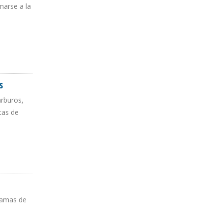
marse a la
s
arburos,
tas de
gramas de