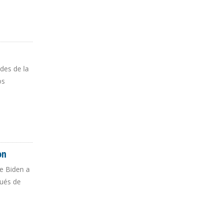
des de la
os
on
e Biden a
pués de