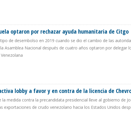
 FRENA DESEMBOLSOS DE CITGO PARA AYUDA HUMANITARIA
zuela optaron por rechazar ayuda humanitaria de Citgo
n tipo de desembolso en 2019 cuando se dio el cambio de las autorida
 la Asamblea Nacional después de cuatro años optaron por delegar l
a Venezolana
ENEZUELA OPTARON POR RECHAZAR AYUDA HUMANITARIA DE CITGO
ctiva lobby a favor y en contra de la licencia de Chevr
a medida contra la precandidata presidencial lleve al gobierno de Jo
vó las exportaciones de crudo venezolano hacia los Estados Unidos des