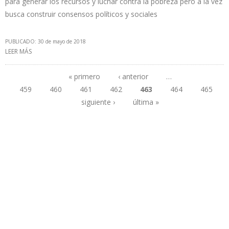
para generar los recursos y luchar contra la pobreza pero a la vez
busca construir consensos políticos y sociales
PUBLICADO: 30 de mayo de 2018
LEER MÁS
SOBRE MINISTERIO DE ENERGÍA Y MINAS DE PERÚ CANCELA
LICENCIA DE EXPLORACIÓN Y EXPLOTACIÓN DE 5 LOTES DE
HIDROCARBUROS
« primero
‹ anterior
…
459
460
461
462
463
464
465
Páginas
siguiente ›
última »