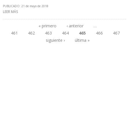
PUBLICADO: 21 de mayo de 2018
LEER MÁS
SOBRE PRODUCCIÓN DE CRUDO COLOMBIANO SE UBICA EN
864.781 B/D EN ABRIL
« primero
‹ anterior
…
461
462
463
464
465
466
467
Páginas
siguiente ›
última »