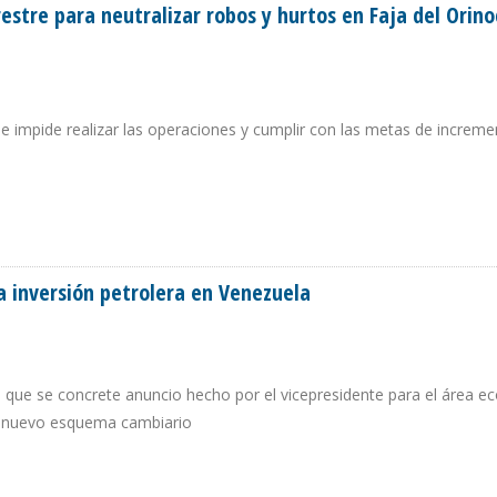
stre para neutralizar robos y hurtos en Faja del Orino
 impide realizar las operaciones y cumplir con las metas de increme
ERRESTRE PARA NEUTRALIZAR ROBOS Y HURTOS EN FAJA DEL ORINOCO
a inversión petrolera en Venezuela
que se concrete anuncio hecho por el vicepresidente para el área 
un nuevo esquema cambiario