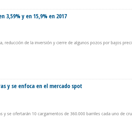
IZA INVERSIÓN PETROLERA EN VENEZUELA
en 3,59% y en 15,9% en 2017
a, reducción de la inversión y cierre de algunos pozos por bajos preci
EN EN 3,59% Y EN 15,9% EN 2017
ras y se enfoca en el mercado spot
sas y se ofertarán 10 cargamentos de 360.000 barriles cada uno de cr