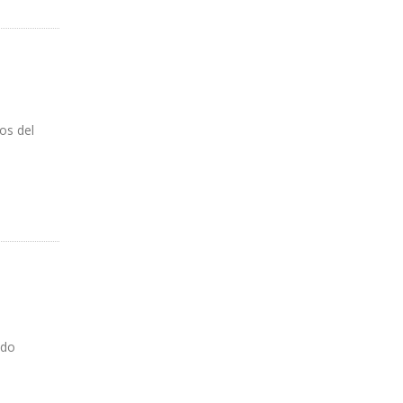
os del
udo