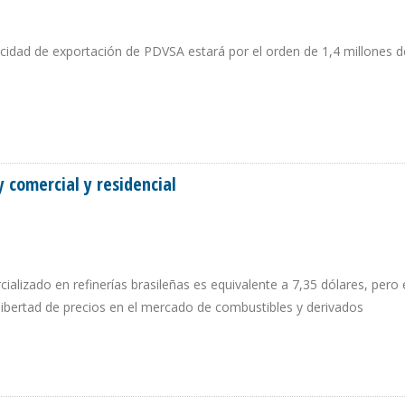
cidad de exportación de PDVSA estará por el orden de 1,4 millones de
OLERO VENEZOLANO CAERÁ 9,9% DURANTE 2018
y comercial y residencial
ializado en refinerías brasileñas es equivalente a 7,35 dólares, pero 
a libertad de precios en el mercado de combustibles y derivados
AL Y COMERCIAL Y RESIDENCIAL