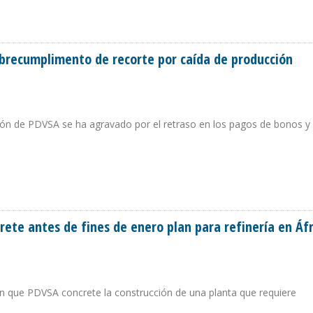
LERAS Y SE ENFOCA EN EL MERCADO SPOT
obrecumplimento de recorte por caída de producción
ción de PDVSA se ha agravado por el retraso en los pagos de bonos y 
R SOBRECUMPLIMENTO DE RECORTE POR CAÍDA DE PRODUCCIÓN
ete antes de fines de enero plan para refinería en Áfr
an que PDVSA concrete la construcción de una planta que requiere