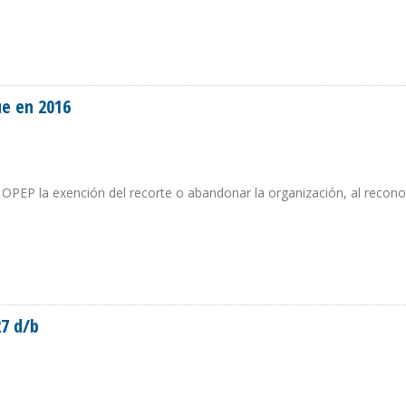
CRETE ANTES DE FINES DE ENERO PLAN PARA REFINERÍA EN ÁFRICA
ue en 2016
a OPEP la exención del recorte o abandonar la organización, al recono
 QUE EN 2016
27 d/b