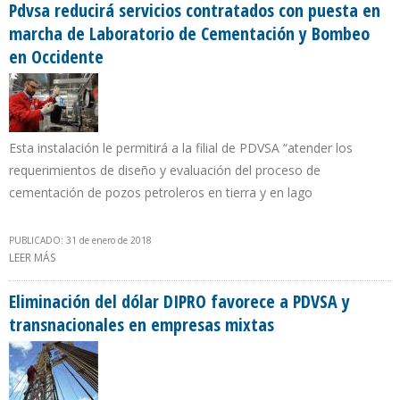
Pdvsa reducirá servicios contratados con puesta en
marcha de Laboratorio de Cementación y Bombeo
en Occidente
Esta instalación le permitirá a la filial de PDVSA “atender los
requerimientos de diseño y evaluación del proceso de
cementación de pozos petroleros en tierra y en lago
PUBLICADO: 31 de enero de 2018
LEER MÁS
SOBRE PDVSA REDUCIRÁ SERVICIOS CONTRATADOS CON PUESTA
EN MARCHA DE LABORATORIO DE CEMENTACIÓN Y BOMBEO EN
OCCIDENTE
Eliminación del dólar DIPRO favorece a PDVSA y
transnacionales en empresas mixtas