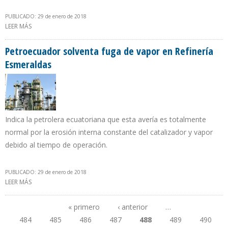
PUBLICADO: 29 de enero de 2018
LEER MÁS
SOBRE FINANCING REVIEW OTORGA A PEMEX RECONOCIMIENTO
AL MEJOR BONO EN LATINOAMÉRICA
Petroecuador solventa fuga de vapor en Refinería
Esmeraldas
Indica la petrolera ecuatoriana que esta avería es totalmente
normal por la erosión interna constante del catalizador y vapor
debido al tiempo de operación.
PUBLICADO: 29 de enero de 2018
LEER MÁS
SOBRE PETROECUADOR SOLVENTA FUGA DE VAPOR EN REFINERÍA
ESMERALDAS
« primero
‹ anterior
…
484
485
486
487
488
489
490