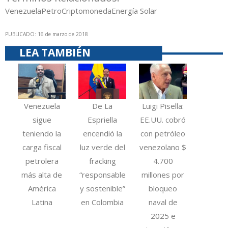
Venezuela
Petro
Criptomoneda
Energía Solar
PUBLICADO: 16 de marzo de 2018
LEA TAMBIÉN
Venezuela
De La
Luigi Pisella:
sigue
Espriella
EE.UU. cobró
teniendo la
encendió la
con petróleo
carga fiscal
luz verde del
venezolano $
petrolera
fracking
4.700
más alta de
“responsable
millones por
América
y sostenible”
bloqueo
Latina
en Colombia
naval de
2025 e