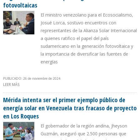
fotovoltaicas
El ministro venezolano para el Ecosocialismo,
Josué Lorca, sostuvo encuentros con
representantes de la Alianza Solar Internacional
a quienes ratifico el papel del país
sudamericano en la generación fotovoltaica y
la importancia de diversificar las fuentes de
energías
PUBLICADO: 26 de noviembre de 2024
LEER MÁS
SOBRE VENEZUELA SE COMPROMETIÓ EN LA COP 29 QUE 30% DE
LA GENERACIÓN ELÉCTRICA PROVENGA DE CELDAS
FOTOVOLTAICAS
Mérida intenta ser el primer ejemplo público de
energía solar en Venezuela tras fracaso de proyecto
en Los Roques
El gobernador de la región andina, Jheyson
Guzmán, aseguró que 2.500 personas que