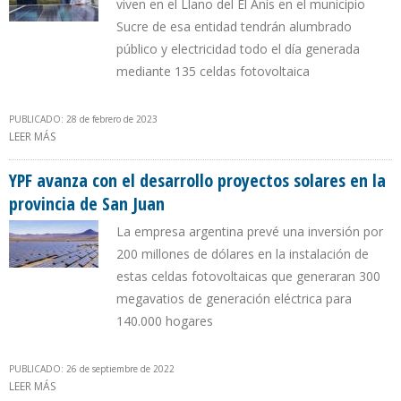
viven en el Llano del El Anís en el municipio
Sucre de esa entidad tendrán alumbrado
público y electricidad todo el día generada
mediante 135 celdas fotovoltaica
PUBLICADO: 28 de febrero de 2023
LEER MÁS
SOBRE MÉRIDA INTENTA SER EL PRIMER EJEMPLO PÚBLICO DE
ENERGÍA SOLAR EN VENEZUELA TRAS FRACASO DE PROYECTO EN
LOS ROQUES
YPF avanza con el desarrollo proyectos solares en la
provincia de San Juan
La empresa argentina prevé una inversión por
200 millones de dólares en la instalación de
estas celdas fotovoltaicas que generaran 300
megavatios de generación eléctrica para
140.000 hogares
PUBLICADO: 26 de septiembre de 2022
LEER MÁS
SOBRE YPF AVANZA CON EL DESARROLLO PROYECTOS SOLARES EN