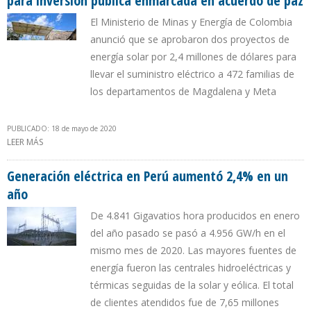
para inversión pública enmarcada en acuerdo de paz
El Ministerio de Minas y Energía de Colombia
anunció que se aprobaron dos proyectos de
energía solar por 2,4 millones de dólares para
llevar el suministro eléctrico a 472 familias de
los departamentos de Magdalena y Meta
PUBLICADO: 18 de mayo de 2020
LEER MÁS
SOBRE DUQUE ACUMULA $ 512 MILLONES DE REGALÍA PETROLERA
PARA INVERSIÓN PÚBLICA ENMARCADA EN ACUERDO DE PAZ
Generación eléctrica en Perú aumentó 2,4% en un
año
De 4.841 Gigavatios hora producidos en enero
del año pasado se pasó a 4.956 GW/h en el
mismo mes de 2020. Las mayores fuentes de
energía fueron las centrales hidroeléctricas y
térmicas seguidas de la solar y eólica. El total
de clientes atendidos fue de 7,65 millones