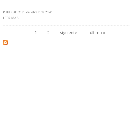
PUBLICADO: 20 de febrero de 2020
LEER MÁS
SOBRE GENERACIÓN ELÉCTRICA EN PERÚ AUMENTÓ 2,4% EN UN
AÑO
1
2
siguiente ›
última »
Páginas