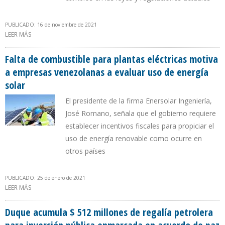
PUBLICADO: 16 de noviembre de 2021
LEER MÁS
SOBRE EIA PRONOSTICA QUE ENERGÍA SOLAR GENERARÁ 20% DE
LA ELECTRICIDAD EN EEUU EN 2050
Falta de combustible para plantas eléctricas motiva
a empresas venezolanas a evaluar uso de energía
solar
El presidente de la firma Enersolar Ingeniería,
José Romano, señala que el gobierno requiere
establecer incentivos fiscales para propiciar el
uso de energía renovable como ocurre en
otros países
PUBLICADO: 25 de enero de 2021
LEER MÁS
SOBRE FALTA DE COMBUSTIBLE PARA PLANTAS ELÉCTRICAS
MOTIVA A EMPRESAS VENEZOLANAS A EVALUAR USO DE ENERGÍA
SOLAR
Duque acumula $ 512 millones de regalía petrolera