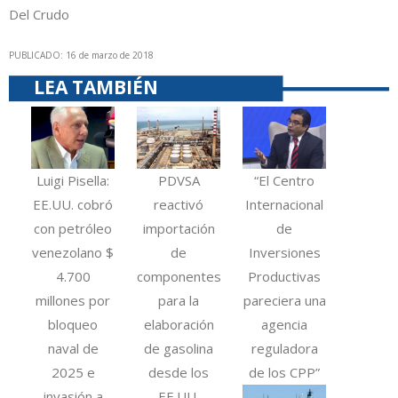
Del Crudo
PUBLICADO: 16 de marzo de 2018
LEA TAMBIÉN
Luigi Pisella:
PDVSA
“El Centro
EE.UU. cobró
reactivó
Internacional
con petróleo
importación
de
venezolano $
de
Inversiones
4.700
componentes
Productivas
millones por
para la
pareciera una
bloqueo
elaboración
agencia
naval de
de gasolina
reguladora
2025 e
desde los
de los CPP”
invasión a
EE.UU.