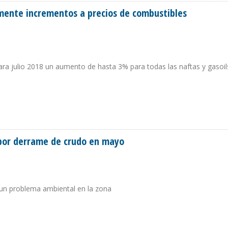
emente incrementos a precios de combustibles
para julio 2018 un aumento de hasta 3% para todas las naftas y gasoil
BREMENTE INCREMENTOS A PRECIOS DE COMBUSTIBLES
 por derrame de crudo en mayo
 un problema ambiental en la zona
AZA POR DERRAME DE CRUDO EN MAYO