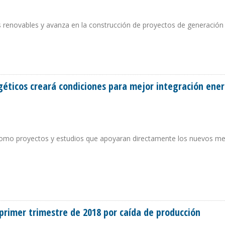
ías renovables y avanza en la construcción de proyectos de generación
 SUBSIDIARIA ELÉCTRICA
géticos creará condiciones para mejor integración ene
 como proyectos y estudios que apoyaran directamente los nuevos m
ENERGÉTICOS CREARÁ CONDICIONES PARA MEJOR INTEGRACIÓN ENERGÉTICA R
primer trimestre de 2018 por caída de producción