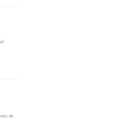
el
ones de