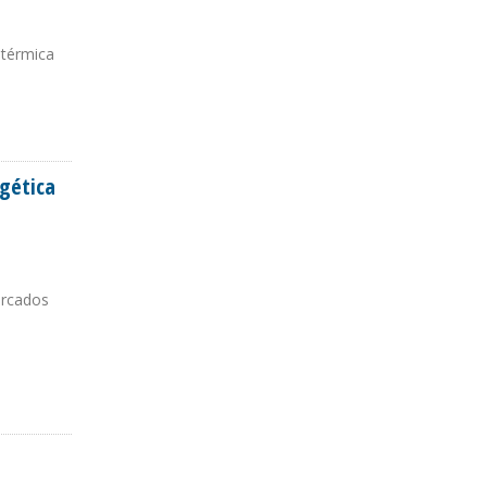
 térmica
rgética
ercados
EGIONAL