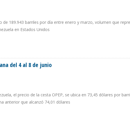
de 189.943 barriles por día entre enero y marzo, volumen que repr
enezuela en Estados Unidos
N PRIMER TRIMESTRE DE 2018 POR CAÍDA DE PRODUCCIÓN
na del 4 al 8 de junio
zuela, el precio de la cesta OPEP, se ubica en 73,45 dólares por barri
na anterior que alcanzó 74,01 dólares
EMANA DEL 4 AL 8 DE JUNIO