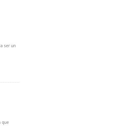
ra ser un
GATIVO
a que