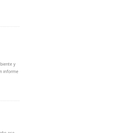
biente y
un informe
 año ese