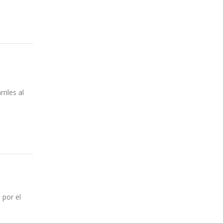
riles al
 por el