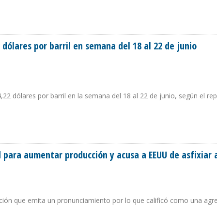
LEO A PARTIR DEL 1° DE JULIO
dólares por barril en semana del 18 al 22 de junio
,22 dólares por barril en la semana del 18 al 22 de junio, según el rep
22 DÓLARES POR BARRIL EN SEMANA DEL 18 AL 22 DE JUNIO
 para aumentar producción y acusa a EEUU de asfixiar 
zación que emita un pronunciamiento por lo que calificó como una agr