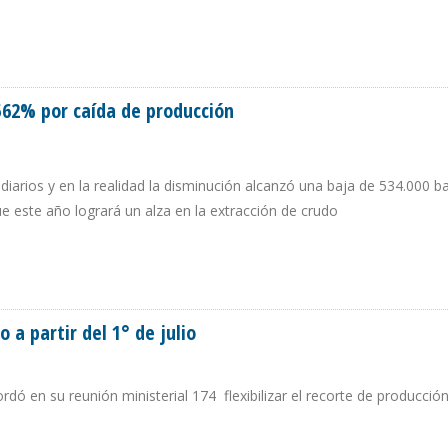
UNCIAN PARALIZACIÓN DE OPERACIONES POR FALTA DE INSUMOS
562% por caída de producción
diarios y en la realidad la disminución alcanzó una baja de 534.000 bar
e este año logrará un alza en la extracción de crudo
EN 562% POR CAÍDA DE PRODUCCIÓN
a partir del 1° de julio
ó en su reunión ministerial 174 flexibilizar el recorte de producción