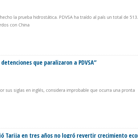
hecho la prueba hidrostática. PDVSA ha traído al país un total de 513
erdos con China
 DE BOMBONAS DE GLP
 detenciones que paralizaron a PDVSA”
por sus siglas en inglés, considera improbable que ocurra una pronta
S Y DETENCIONES QUE PARALIZARON A PDVSA”
ió Tarija en tres años no logró revertir crecimiento ec