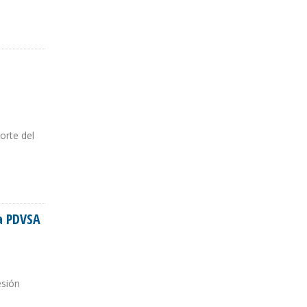
orte del
a PDVSA
esión