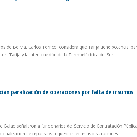
os de Bolivia, Carlos Torrico, considera que Tarija tiene potencial pa
tes–Tarija y la interconexión de la Termoeléctrica del Sur
CIBIÓ TARIJA EN TRES AÑOS NO LOGRÓ REVERTIR CRECIMIENTO ECONÓMICO NE
ian paralización de operaciones por falta de insumos
imo Balao señalaron a funcionarios del Servicio de Contratación Públic
cionalización de repuestos requeridos en esas instalaciones