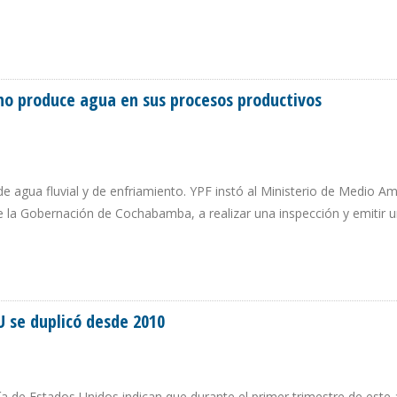
DAD PARA AUMENTAR PRODUCCIÓN Y ACUSA A EEUU DE ASFIXIAR A PDVSA
 no produce agua en sus procesos productivos
e agua fluvial y de enfriamiento. YPF instó al Ministerio de Medio Am
e la Gobernación de Cochabamba, a realizar una inspección y emitir 
BULO NO PRODUCE AGUA EN SUS PROCESOS PRODUCTIVOS
U se duplicó desde 2010
a de Estados Unidos indican que durante el primer trimestre de este