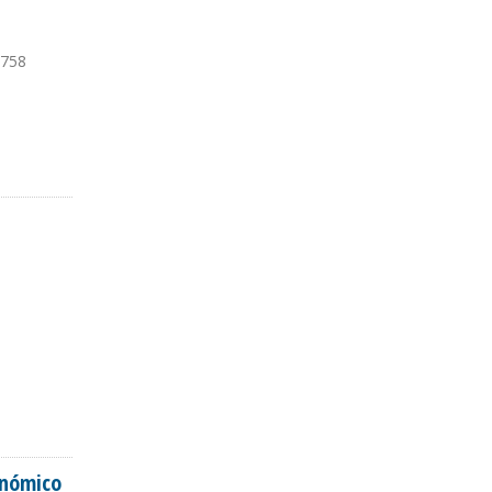
.758
onómico