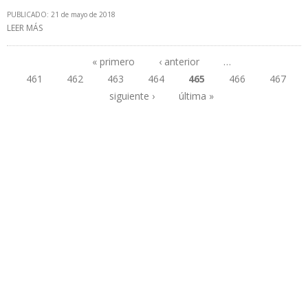
PUBLICADO: 21 de mayo de 2018
LEER MÁS
SOBRE PRODUCCIÓN DE CRUDO COLOMBIANO SE UBICA EN
864.781 B/D EN ABRIL
« primero
‹ anterior
…
461
462
463
464
465
466
467
Páginas
siguiente ›
última »