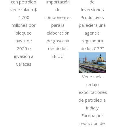
con petróleo
importación
de
venezolano $
de
Inversiones
4.700
componentes
Productivas
millones por
para la
pareciera una
bloqueo
elaboración
agencia
naval de
de gasolina
reguladora
2025 e
desde los
de los CPP”
invasión a
EE.UU.
Caracas
Venezuela
redujo
exportaciones
de petróleo a
India y
Europa por
reducción de