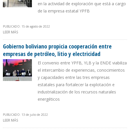
en la actividad de exploración que está a cargo
de la empresa estatal YPFB
PUBLICADO: 15 de agosto de 2022
LEER MÁS
SOBRE INVERSIÓN ENERGÉTICA EN BOLIVIA SUMA $ 1.400
MILLONES EN PRIMER SEMESTRE DE 2022
Gobierno boliviano propicia cooperación entre
empresas de petróleo, litio y electricidad
El convenio entre YPFB, YLB y la ENDE viabiliza
el intercambio de experiencias, conocimientos
y capacidades entre las tres empresas
estatales para fortalecer la explotación e
industrialización de los recursos naturales
energéticos
PUBLICADO: 13 de julio de 2022
LEER MÁS
SOBRE GOBIERNO BOLIVIANO PROPICIA COOPERACIÓN ENTRE
EMPRESAS DE PETRÓLEO, LITIO Y ELECTRICIDAD