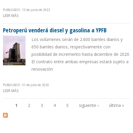
PUBLICADO: 13 de junio de 2022
LEER MÁS
SOBRE YPFB AGILIZA CONSTRUCCIÓN DE 450 INSTALACIONES DE
GAS DOMICILIARIO PARA 2.000 HABITANTES DE ORURO Y POTOSÍ
Petroperú venderá diesel y gasolina a YPFB
Los volúmenes serán de 2.600 barriles diarios y
650 barriles diarios, respectivamente con
posibilidad de incremento hasta diciembre de 2020.
El contrato entre ambas empresas estará sujeto a
renovación
PUBLICADO: 31 de julio de 2020
LEER MÁS
SOBRE PETROPERÚ VENDERÁ DIESEL Y GASOLINA A YPFB
1
2
3
4
5
siguiente ›
última »
Páginas