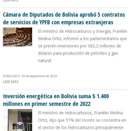
LEER MÁS
SOBRE SENADO BOLIVIANO APROBÓ CONTRATOS DE
EXPLORACIÓN Y EXPLOTACIÓN PETROLERA POR $ 1.700 MILLONES
Cámara de Diputados de Bolivia aprobó 5 contratos
de servicios de YPFB con empresas extranjeras
El ministro de Hidrocarburos y Energía, Franklin
Molina Ortiz, informó a los parlamentarios que
se prevén inversiones por 582,2 millones de
dólares para producción de petróleo y gas
natural
PUBLICADO: 09 de septiembre de 2022
LEER MÁS
SOBRE CÁMARA DE DIPUTADOS DE BOLIVIA APROBÓ 5
CONTRATOS DE SERVICIOS DE YPFB CON EMPRESAS EXTRANJERAS
Inversión energética en Bolivia suma $ 1.400
millones en primer semestre de 2022
El ministro de Hidrocarburos, Franklin Molina
Ortiz, dijo que 51% del monto se concentra en
el sector de los hidrocarburos principalmente