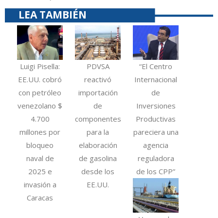
LEA TAMBIÉN
Luigi Pisella:
PDVSA
“El Centro
EE.UU. cobró
reactivó
Internacional
con petróleo
importación
de
venezolano $
de
Inversiones
4.700
componentes
Productivas
millones por
para la
pareciera una
bloqueo
elaboración
agencia
naval de
de gasolina
reguladora
2025 e
desde los
de los CPP”
invasión a
EE.UU.
Caracas