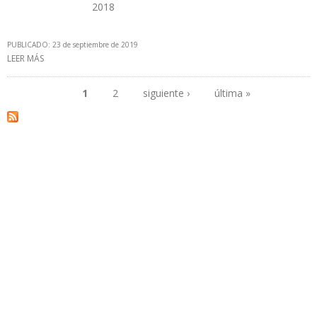
2018
PUBLICADO: 23 de septiembre de 2019
LEER MÁS
SOBRE BRASIL LE QUITÓ A VENEZUELA EL PROTAGONISMO COMO
PRODUCTOR PETROLERO DE AMÉRICA DEL SUR
1
2
siguiente ›
última »
Páginas