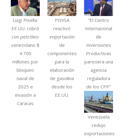
Luigi Pisella:
PDVSA
“El Centro
EE.UU. cobró
reactivó
Internacional
con petróleo
importación
de
venezolano $
de
Inversiones
4.700
componentes
Productivas
millones por
para la
pareciera una
bloqueo
elaboración
agencia
naval de
de gasolina
reguladora
2025 e
desde los
de los CPP”
invasión a
EE.UU.
Caracas
Venezuela
redujo
exportaciones