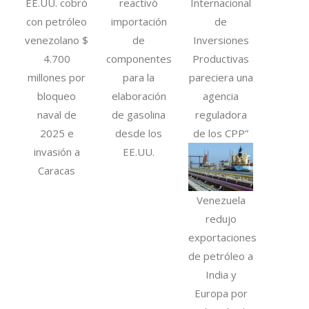
EE.UU. cobró
reactivó
Internacional
con petróleo
importación
de
venezolano $
de
Inversiones
4.700
componentes
Productivas
millones por
para la
pareciera una
bloqueo
elaboración
agencia
naval de
de gasolina
reguladora
2025 e
desde los
de los CPP”
invasión a
EE.UU.
Caracas
Venezuela
redujo
exportaciones
de petróleo a
India y
Europa por