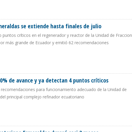
STÓ CERCA DE $2,5 MILLONES MENOS DE LO PROGRAMADO
raldas se extiende hasta finales de julio
ro puntos críticos en el regenerador y reactor de la Unidad de Fracci
inador más grande de Ecuador y emitió 62 recomendaciones
ERALDAS SE EXTIENDE HASTA FINALES DE JULIO
50% de avance y ya detectan 4 puntos críticos
50 recomendaciones para funcionamiento adecuado de la Unidad de
 del principal complejo refinador ecuatoriano
 50% DE AVANCE Y YA DETECTAN 4 PUNTOS CRÍTICOS