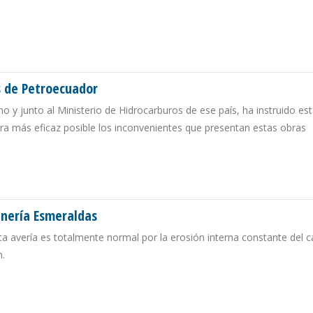
ALDERERÍA Y SOLDADURA PARA REDUCIR COSTOS
os de Petroecuador
o y junto al Ministerio de Hidrocarburos de ese país, ha instruido es
era más eficaz posible los inconvenientes que presentan estas obras
ECTOS DE PETROECUADOR
inería Esmeraldas
ta avería es totalmente normal por la erosión interna constante del c
n.
EFINERÍA ESMERALDAS