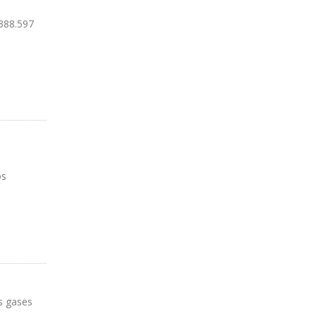
 388.597
os
os gases