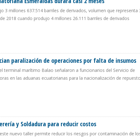
atoriana Esmeraldas durará casi 2 meses
jo 3 millones 637.514 barriles de derivados, volumen que representa
 de 2018 cuando produjo 4 millones 26.111 barriles de derivados
CUATORIANA ESMERALDAS DURARÁ CASI 2 MESES
ian paralización de operaciones por falta de insumos
del terminal marítimo Balao señalaron a funcionarios del Servicio de
oras en las aduanas ecuatorianas para la nacionalización de repuest
UNCIAN PARALIZACIÓN DE OPERACIONES POR FALTA DE INSUMOS
erería y Soldadura para reducir costos
este nuevo taller permite reducir los riesgos por contaminación de l