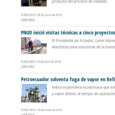
producto del proceso de soldado
PUBLICADO: 08 de junio de 2018
LEER MÁS
SOBRE REFINERÍA ESMERALDAS INAUGURA TALLER DE C
PNUD inició visitas técnicas a cinco proyect
El Presidente de Ecuador, Lenin Moren
directrices para solucionar de la man
PUBLICADO: 04 de abril de 2018
LEER MÁS
SOBRE PNUD INICIÓ VISITAS TÉCNICAS A CINCO PROY
Petroecuador solventa fuga de vapor en Ref
Indica la petrolera ecuatoriana que es
y vapor debido al tiempo de operació
PUBLICADO: 29 de enero de 2018
LEER MÁS
SOBRE PETROECUADOR SOLVENTA FUGA DE VAPOR EN R