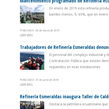
Mantenimiento programado de Refinería ecu
En enero de 2019 esta refinería produ
barriles menos, 9, 65%, que en enero
PUBLICADO: 06 de marzo de 2019
LEER MÁS
SOBRE MANTENIMIENTO PROGRAMADO DE REFINERÍA E
Trabajadores de Refinería Esmeraldas denunc
El personal del complejo industrial y 
Contratación Pública que existen dem
requeridos en esas instalaciones
PUBLICADO: 25 de junio de 2018
LEER MÁS
SOBRE TRABAJADORES DE REFINERÍA ESMERALDAS DEN
Refinería Esmeraldas inaugura Taller de Cald
Destaca la petrolera ecuatoriana que 