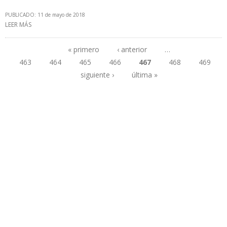
PUBLICADO: 11 de mayo de 2018
LEER MÁS
SOBRE CONSTRUCCIÓN DE POLIDUCTO DE CALDAS EN EJE
CAFETERO COLOMBIANO CULMINARÁ EN SEGUNDO SEMESTRE DE
2019
« primero
‹ anterior
…
463
464
465
466
467
468
469
Páginas
siguiente ›
última »