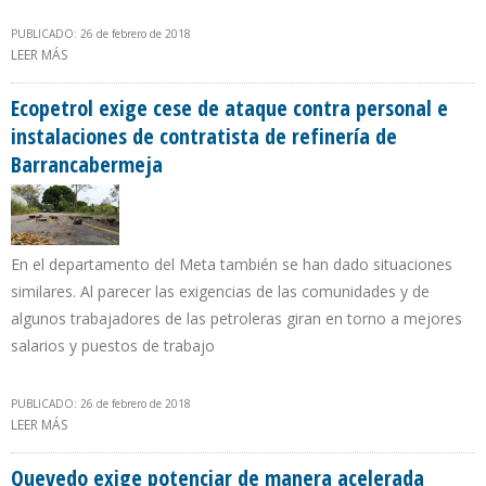
PUBLICADO: 26 de febrero de 2018
LEER MÁS
SOBRE MÉXICO SE CONVIERTE EN 30º PAÍS MIEMBRO DE LA
AGENCIA INTERNACIONAL DE ENERGÍA Y PRIMER MIEMBRO EN
AMÉRICA LATINA
Ecopetrol exige cese de ataque contra personal e
instalaciones de contratista de refinería de
Barrancabermeja
En el departamento del Meta también se han dado situaciones
similares. Al parecer las exigencias de las comunidades y de
algunos trabajadores de las petroleras giran en torno a mejores
salarios y puestos de trabajo
PUBLICADO: 26 de febrero de 2018
LEER MÁS
SOBRE ECOPETROL EXIGE CESE DE ATAQUE CONTRA PERSONAL E
INSTALACIONES DE CONTRATISTA DE REFINERÍA DE
BARRANCABERMEJA
Quevedo exige potenciar de manera acelerada