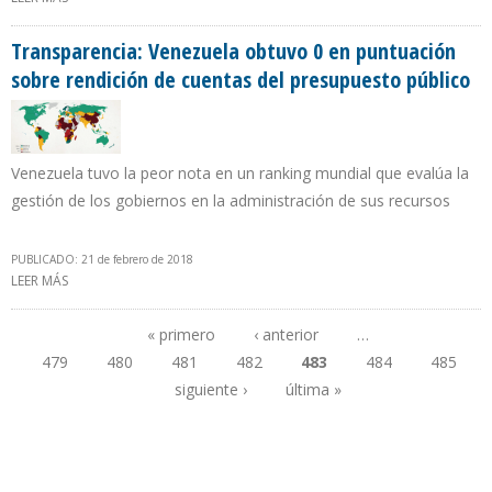
PRODUCCIÓN Y NO GENERA INTERÉS EN INVERSIONISTAS
Transparencia: Venezuela obtuvo 0 en puntuación
sobre rendición de cuentas del presupuesto público
Venezuela tuvo la peor nota en un ranking mundial que evalúa la
gestión de los gobiernos en la administración de sus recursos
PUBLICADO: 21 de febrero de 2018
LEER MÁS
SOBRE TRANSPARENCIA: VENEZUELA OBTUVO 0 EN PUNTUACIÓN
SOBRE RENDICIÓN DE CUENTAS DEL PRESUPUESTO PÚBLICO
« primero
‹ anterior
…
479
480
481
482
483
484
485
Páginas
siguiente ›
última »