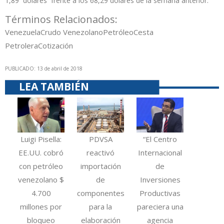
1,89 dólares frente a los 68,29 dólares de la semana anterior.
Términos Relacionados:
Venezuela
Crudo Venezolano
Petróleo
Cesta
Petrolera
Cotización
PUBLICADO: 13 de abril de 2018
LEA TAMBIÉN
Luigi Pisella:
PDVSA
“El Centro
EE.UU. cobró
reactivó
Internacional
con petróleo
importación
de
venezolano $
de
Inversiones
4.700
componentes
Productivas
millones por
para la
pareciera una
bloqueo
elaboración
agencia