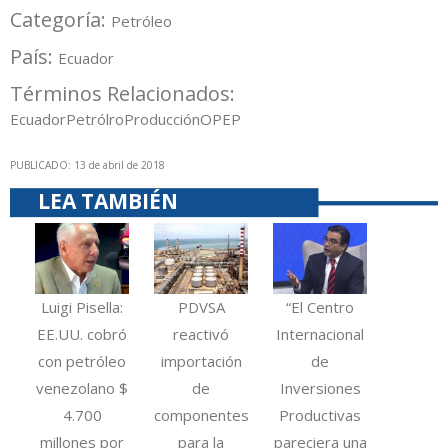
Categoría:
Petróleo
País:
Ecuador
Términos Relacionados:
Ecuador
Petrólro
Producción
OPEP
PUBLICADO: 13 de abril de 2018
LEA TAMBIÉN
Luigi Pisella:
PDVSA
“El Centro
EE.UU. cobró
reactivó
Internacional
con petróleo
importación
de
venezolano $
de
Inversiones
4.700
componentes
Productivas
millones por
para la
pareciera una