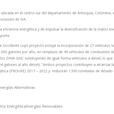
a ubicada en el centro-sur del departamento de Antioquia, Colombia,
exclusión de IVA.
a eficiencia energética y de impulsar la diversificación de la matriz en
sporte.
e Occidente cuyo proyecto incluye la incorporación de 27 vehículos I
0 galones por año, en remplazo de 49 vehículos de combustión diés
los DINA GNC sustituyendo de igual forma vehículos a diésel, lo que
 galones al año diésel). “Ambos proyectos contribuyen a alcanzar l
ergética (PROURE) 2017 – 2022 y reducirán 1.500 toneladas de dióxido
nergías Alternativas
triz Energética
Energías Renovables