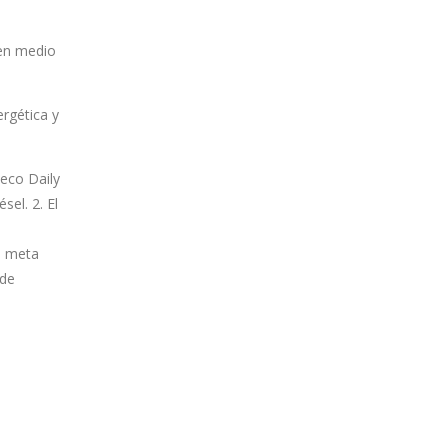
 en medio
ergética y
veco Daily
el. 2. El
a meta
 de