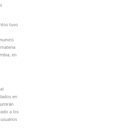
l
ntos tuvo
a
r nuevos
 materia
ombia, en
el
 dados en
sumirán
zado a los
 usuarios