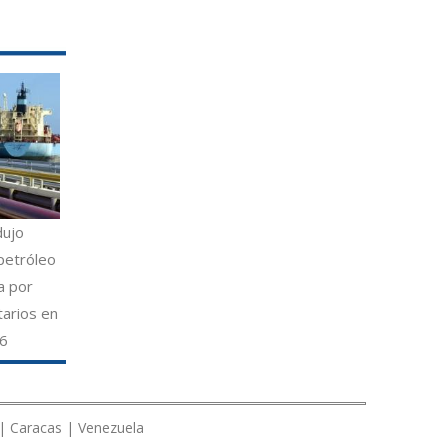
dujo
petróleo
a por
tarios en
26
 | Caracas | Venezuela