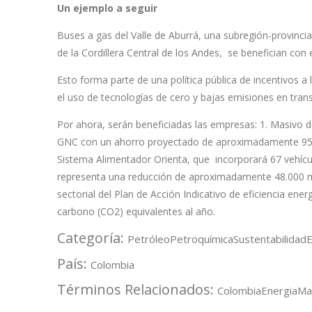
Un ejemplo a seguir
Buses a gas del Valle de Aburrá, una subregión-provinci
de la Cordillera Central de los Andes, se benefician con 
Esto forma parte de una política pública de incentivos a l
el uso de tecnologías de cero y bajas emisiones en tran
Por ahora, serán beneficiadas las empresas: 1. Masivo d
GNC con un ahorro proyectado de aproximadamente 95.00
Sistema Alimentador Orienta, que incorporará 67 vehícu
representa una reducción de aproximadamente 48.000 mil
sectorial del Plan de Acción Indicativo de eficiencia en
carbono (CO2) equivalentes al año.
Categoría:
Petróleo
Petroquímica
Sustentabilidad
E
País:
Colombia
Términos Relacionados:
Colombia
Energia
Ma