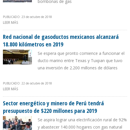
bombonas de gas
PUBLICADO: 23 de octubre de 2018
LEER MÁS
SOBRE COMIENZA CONSTRUCCIÓN DE ESTACIÓN DE REGULACIÓN
DE PRESIÓN PARA EL SUMINISTRO DE GAS EN DISTRITOS MI PERÚ Y
VENTANILLA
Red nacional de gasoductos mexicanos alcanzará
18.800 kilómetros en 2019
Se espera que pronto comience a funcionar el
ducto marino entre Texas y Tuxpan que tuvo
una inversión de 2.200 millones de dólares
PUBLICADO: 22 de octubre de 2018
LEER MÁS
SOBRE RED NACIONAL DE GASODUCTOS MEXICANOS ALCANZARÁ
18.800 KILÓMETROS EN 2019
Sector energético y minero de Perú tendrá
presupuesto de $220 millones para 2019
Se aspira lograr una electrificación rural de 92%
y abastecer 140.000 hogares con gas natural