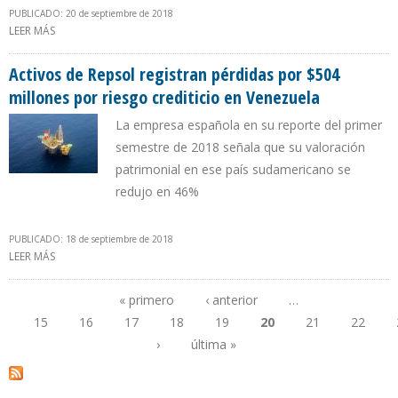
PUBLICADO: 20 de septiembre de 2018
LEER MÁS
SOBRE GRENADA Y GUYANA AMENAZAN QUITARLE A VENEZUELA
PLAN DE EXPORTACIÓN DE GAS NATURAL HACIA TRINIDAD
Activos de Repsol registran pérdidas por $504
millones por riesgo crediticio en Venezuela
La empresa española en su reporte del primer
semestre de 2018 señala que su valoración
patrimonial en ese país sudamericano se
redujo en 46%
PUBLICADO: 18 de septiembre de 2018
LEER MÁS
SOBRE ACTIVOS DE REPSOL REGISTRAN PÉRDIDAS POR $504
MILLONES POR RIESGO CREDITICIO EN VENEZUELA
« primero
‹ anterior
…
15
16
17
18
19
20
21
22
Páginas
›
última »