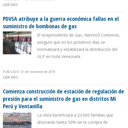
LEER MÁS
SOBRE IVÁN DUQUE: “NO TIENE PERDÓN DE DIOS” QUE VENEZUELA
INCUMPLA ACUERDO DE SUMINISTRO DE GAS A COLOMBIA
PDVSA atribuye a la guerra económica fallas en el
suministro de bombonas de gas
El vicepresidente de Gas, Nemrod Contreras,
aseguró que en los próximos días se
normalizará y estabilizará la distribución del
GLP en toda Venezuela
PUBLICADO: 01 de noviembre de 2018
LEER MÁS
SOBRE PDVSA ATRIBUYE A LA GUERRA ECONÓMICA FALLAS EN EL
SUMINISTRO DE BOMBONAS DE GAS
Comienza construcción de estación de regulación de
presión para el suministro de gas en distritos Mi
Perú y Ventanilla
La obra beneficiará a 23.000 familias que
ahorrarán hasta 50% sin la compra de