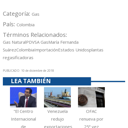
Categoría:
Gas
País:
Colombia
Términos Relacionados:
Gas Natural
PDVSA Gas
María Fernanda
Suárez
Colombia
Importación
Estados Unidos
plantas
regasificadoras
PUBLICADO: 10 de diciembre de 2018
LEA TAMBIÉN
“El Centro
Venezuela
OFAC
Internacional
redujo
renueva por
de
exportaciones
25ª vez