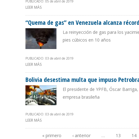
PUBLICADO: 05 de abril de 2019
LEER MÁS
SOBRE ÍSMODES: 5 MILLONES DE PERUANOS SE BENEFIC
“Quema de gas” en Venezuela alcanza récord d
La reinyección de gas para los yacimi
pies cúbicos en 10 años
PUBLICADO: 03 de abril de 2019
LEER MÁS
SOBRE “QUEMA DE GAS” EN VENEZUELA ALCANZA RÉCORD
Bolivia desestima multa que impuso Petrobra
El presidente de YPFB, Óscar Barriga, 
empresa brasileña
PUBLICADO: 03 de abril de 2019
LEER MÁS
SOBRE BOLIVIA DESESTIMA MULTA QUE IMPUSO PETRO
« primero
‹ anterior
…
13
14