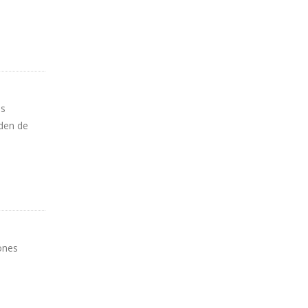
os
rden de
ones