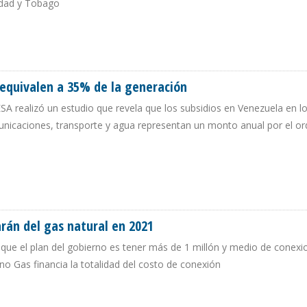
idad y Tobago
ELA ESTÁ SUJETA A EVOLUCIÓN DE SANCIONES
 equivalen a 35% de la generación
ESA realizó un estudio que revela que los subsidios en Venezuela en l
municaciones, transporte y agua representan un monto anual por el o
LA EQUIVALEN A 35% DE LA GENERACIÓN
rán del gas natural en 2021
ó que el plan del gobierno es tener más de 1 millón y medio de conexi
no Gas financia la totalidad del costo de conexión