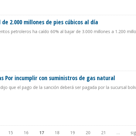
IARÁN DEL GAS NATURAL EN 2021
e 2.000 millones de pies cúbicos al día
entos petroleros ha caído 60% al bajar de 3.000 millones a 1.200 mill
 DE 2.000 MILLONES DE PIES CÚBICOS AL DÍA
s Por incumplir con suministros de gas natural
dijo que el pago de la sanción deberá ser pagada por la sucursal boli
BRAS POR INCUMPLIR CON SUMINISTROS DE GAS NATURAL
15
16
17
18
19
20
21
…
si