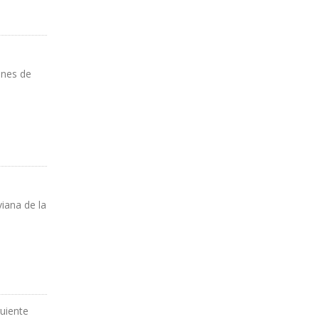
ones de
viana de la
guiente