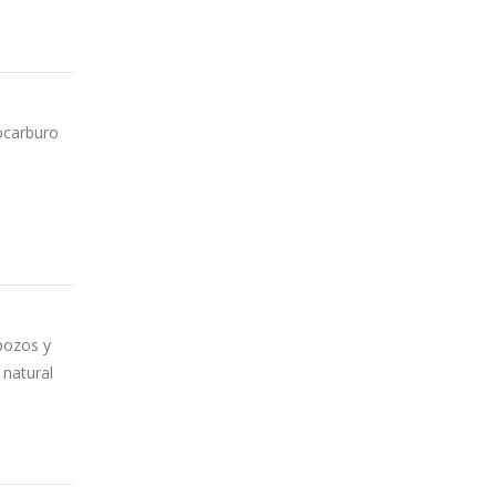
ocarburo
pozos y
 natural