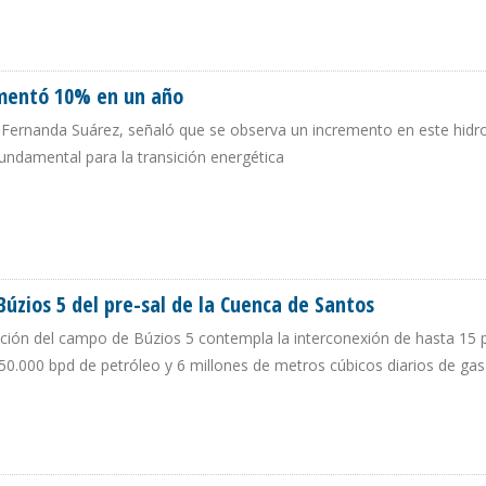
S DE YACIMIENTOS NO CONVENCIONALES
umentó 10% en un año
a Fernanda Suárez, señaló que se observa un incremento en este hidr
ndamental para la transición energética
A AUMENTÓ 10% EN UN AÑO
úzios 5 del pre-sal de la Cuenca de Santos
ucción del campo de Búzios 5 contempla la interconexión de hasta 15 
0.000 bpd de petróleo y 6 millones de metros cúbicos diarios de gas
O BÚZIOS 5 DEL PRE-SAL DE LA CUENCA DE SANTOS