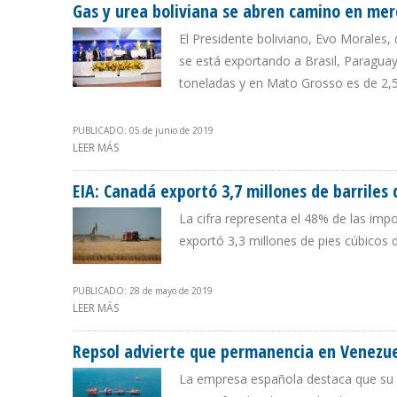
Gas y urea boliviana se abren camino en mer
El Presidente boliviano, Evo Morales
se está exportando a Brasil, Paragua
toneladas y en Mato Grosso es de 2,5
PUBLICADO: 05 de junio de 2019
LEER MÁS
SOBRE GAS Y UREA BOLIVIANA SE ABREN CAMINO EN 
EIA: Canadá exportó 3,7 millones de barriles 
La cifra representa el 48% de las imp
exportó 3,3 millones de pies cúbicos 
PUBLICADO: 28 de mayo de 2019
LEER MÁS
SOBRE EIA: CANADÁ EXPORTÓ 3,7 MILLONES DE BARRIL
Repsol advierte que permanencia en Venezuel
La empresa española destaca que su p