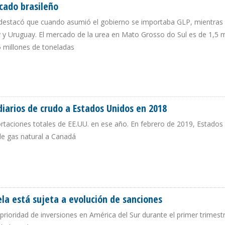
cado brasileño
, destacó que cuando asumió el gobierno se importaba GLP, mientras
y y Uruguay. El mercado de la urea en Mato Grosso do Sul es de 1,5 m
 millones de toneladas
MERCADO BRASILEÑO
diarios de crudo a Estados Unidos en 2018
ortaciones totales de EE.UU. en ese año. En febrero de 2019, Estados
de gas natural a Canadá
ES DIARIOS DE CRUDO A ESTADOS UNIDOS EN 2018
a está sujeta a evolución de sanciones
rioridad de inversiones en América del Sur durante el primer trimest